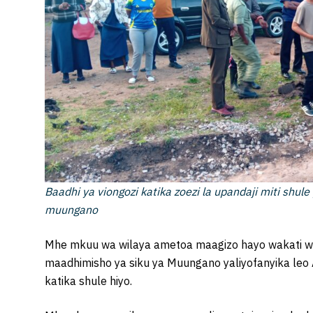
Baadhi ya viongozi katika zoezi la upandaji miti shu
muungano
Mhe mkuu wa wilaya ametoa maagizo hayo wakati wa z
maadhimisho ya siku ya Muungano yaliyofanyika leo
katika shule hiyo.