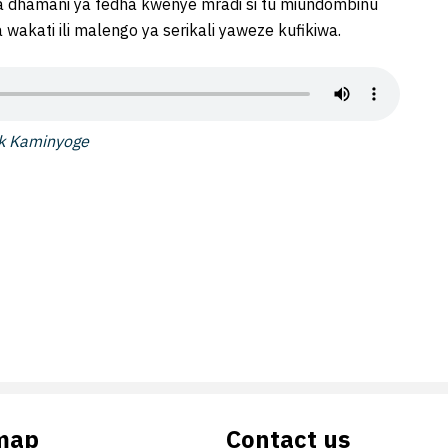
 dhamani ya fedha kwenye mradi si tu miundombinu
akati ili malengo ya serikali yaweze kufikiwa.
ck Kaminyoge
map
Contact us