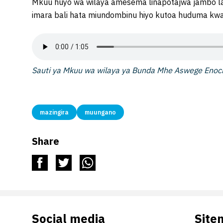
Mkuu huyo wa wilaya amesema linapotajwa jambo la
imara bali hata miundombinu hiyo kutoa huduma kwa w
Sauti ya Mkuu wa wilaya ya Bunda Mhe Aswege Eno
mazingira
muungano
Share
Social media
Site