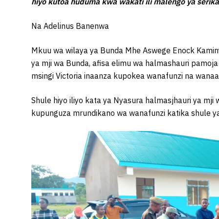
hiyo kutoa huduma kwa wakati ili malengo ya serika
Na Adelinus Banenwa
Mkuu wa wilaya ya Bunda Mhe Aswege Enock Kamin
ya mji wa Bunda, afisa elimu wa halmashauri pamoja
msingi Victoria inaanza kupokea wanafunzi na wana
Shule hiyo iliyo kata ya Nyasura halmasjhauri ya m
kupunguza mrundikano wa wanafunzi katika shule ya