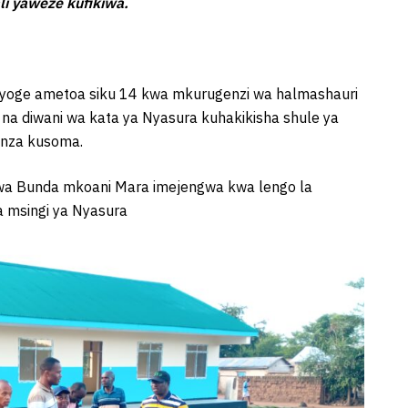
li yaweze kufikiwa.
yoge ametoa siku 14 kwa mkurugenzi wa halmashauri
 na diwani wa kata ya Nyasura kuhakikisha shule ya
anza kusoma.
ji wa Bunda mkoani Mara imejengwa kwa lengo la
 msingi ya Nyasura