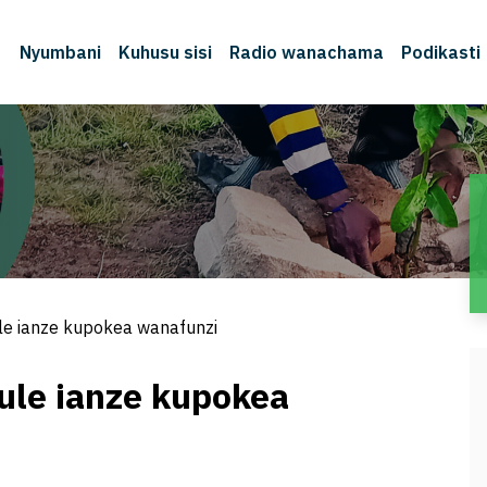
Nyumbani
Kuhusu sisi
Radio wanachama
Podikasti
M
le ianze kupokea wanafunzi
ule ianze kupokea