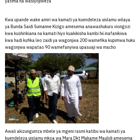
yatima na wasiyojiweza
Kwa upande wake amiri wa kamati ya kuendeleza uislamu wilaya
ya Bunda Saidi Sumanne Kizigo amesema anawashukuru viongozi
kwa kushirikiana na kamati hiyo kuakikisha kambi hii inafanikiwa
kwa hadi kufika leo zaidi ya wagonjwa 200 wamefika kupimwa huku
wagonjwa wapatao 90 wamefanyiwa upasuaji wa macho
Awali akizungumza mbele ya mgeni rasmi katibu wa kamati ya
kuendeleza uislamu mkoa wa Mara Dkt Makame Maulidi amesema