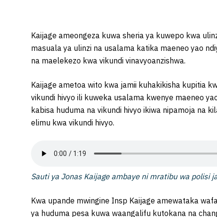
Kaijage ameongeza kuwa sheria ya kuwepo kwa ulinzi sh
masuala ya ulinzi na usalama katika maeneo yao ndi
na maelekezo kwa vikundi vinavyoanzishwa.
Kaijage ametoa wito kwa jamii kuhakikisha kupitia kwa
vikundi hivyo ili kuweka usalama kwenye maeneo yao 
kabisa huduma na vikundi hivyo ikiwa nipamoja na k
elimu kwa vikundi hivyo.
Sauti ya Jonas Kaijage ambaye ni mratibu wa polisi j
Kwa upande mwingine Insp Kaijage amewataka waf
ya huduma pesa kuwa waangalifu kutokana na chan