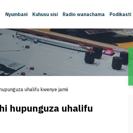
Nyumbani
Kuhusu sisi
Radio wanachama
Podikasti
M
hi hupunguza uhalifu kwenye jamii
ishi hupunguza uhalifu