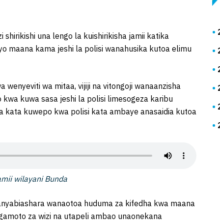
irikishi una lengo la kuishirikisha jamii katika
yo maana kama jeshi la polisi wanahusika kutoa elimu
 wenyeviti wa mitaa, vijiji na vitongoji wanaanzisha
kwa kuwa sasa jeshi la polisi limesogeza karibu
ila kata kuwepo kwa polisi kata ambaye anasaidia kutoa
amii wilayani Bunda
anyabiashara wanaotoa huduma za kifedha kwa maana
gamoto za wizi na utapeli ambao unaonekana