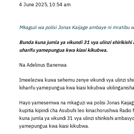
4 June 2025, 10:54 am
Mkaguzi wa polisi Jonas Kaijage ambaye ni mratibu wa
Bunda kuna jumla ya vikundi 31 vya ulinzi shirikish
uharifu yamepungua kwa kiasi kikubwa.
Na Adelinus Banenwa
Imeelezwa kuwa sehemu zenye vikundi vya ulinzi shiri
kiharifu yamepungua kwa kiasi kikubwa ukilinganish
Hayo yamesemwa na mkaguzi wa polisi Jonas Kaijage 
kupitia kipindi cha Asubuhi leo kinachorushwa Rad
kuna jumla ya vikundi 31 vya ulinzi shirikishi ambav
yamepungua kwa kiasi kikubwa.