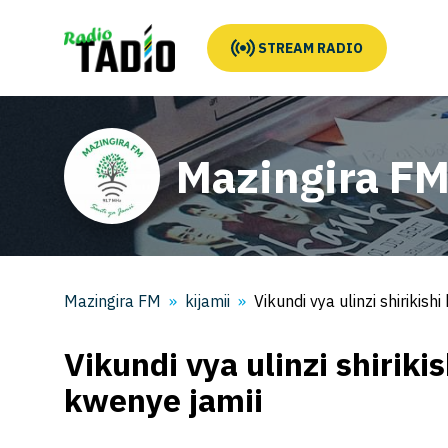
STREAM RADIO
Mazingira F
Mazingira FM
kijamii
Vikundi vya ulinzi shirikis
Vikundi vya ulinzi shirik
kwenye jamii