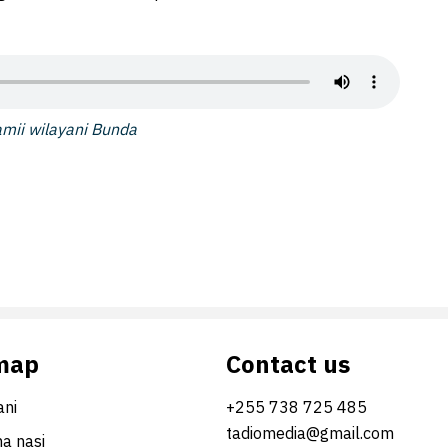
amii wilayani Bunda
map
Contact us
ni
+255 738 725 485
tadiomedia@gmail.com
na nasi