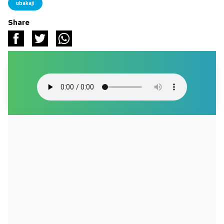
ubakaji
Share