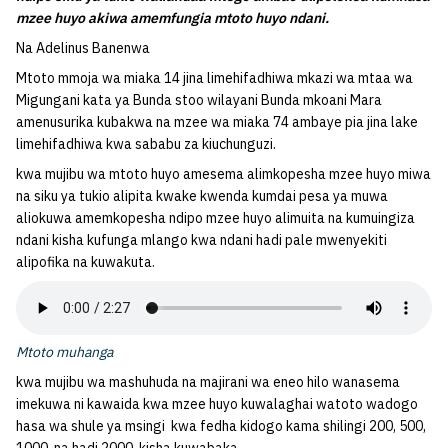
mzee huyo akiwa amemfungia mtoto huyo ndani.
Na Adelinus Banenwa
Mtoto mmoja wa miaka 14 jina limehifadhiwa mkazi wa mtaa wa
Migungani kata ya Bunda stoo wilayani Bunda mkoani Mara
amenusurika kubakwa na mzee wa miaka 74 ambaye pia jina lake
limehifadhiwa kwa sababu za kiuchunguzi.
kwa mujibu wa mtoto huyo amesema alimkopesha mzee huyo miwa
na siku ya tukio alipita kwake kwenda kumdai pesa ya muwa
aliokuwa amemkopesha ndipo mzee huyo alimuita na kumuingiza
ndani kisha kufunga mlango kwa ndani hadi pale mwenyekiti
alipofika na kuwakuta.
Mtoto muhanga
kwa mujibu wa mashuhuda na majirani wa eneo hilo wanasema
imekuwa ni kawaida kwa mzee huyo kuwalaghai watoto wadogo
hasa wa shule ya msingi kwa fedha kidogo kama shilingi 200, 500,