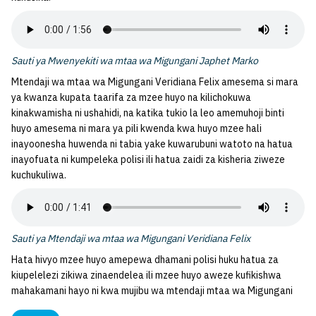
Sauti ya Mwenyekiti wa mtaa wa Migungani Japhet Marko
Mtendaji wa mtaa wa Migungani Veridiana Felix amesema si mara
ya kwanza kupata taarifa za mzee huyo na kilichokuwa
kinakwamisha ni ushahidi, na katika tukio la leo amemuhoji binti
huyo amesema ni mara ya pili kwenda kwa huyo mzee hali
inayoonesha huwenda ni tabia yake kuwarubuni watoto na hatua
inayofuata ni kumpeleka polisi ili hatua zaidi za kisheria ziweze
kuchukuliwa.
Sauti ya Mtendaji wa mtaa wa Migungani Veridiana Felix
Hata hivyo mzee huyo amepewa dhamani polisi huku hatua za
kiupelelezi zikiwa zinaendelea ili mzee huyo aweze kufikishwa
mahakamani hayo ni kwa mujibu wa mtendaji mtaa wa Migungani