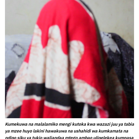
Kumekuwa na malalamiko mengi kutoka kwa wazazi juu ya tabia
ya mzee huyo lakini hawakuwa na ushahidi wa kumkamata na
ndipo siku ya tukio waliandaa mtego ambao ulipelekea kumnasa