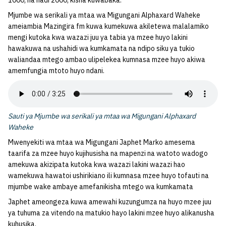
1000, na hadi 2000, kisha kuwabaka.
Mjumbe wa serikali ya mtaa wa Migungani Alphaxard Waheke
ameiambia Mazingira fm kuwa kumekuwa akiletewa malalamiko
mengi kutoka kwa wazazi juu ya tabia ya mzee huyo lakini
hawakuwa na ushahidi wa kumkamata na ndipo siku ya tukio
waliandaa mtego ambao ulipelekea kumnasa mzee huyo akiwa
amemfungia mtoto huyo ndani.
Sauti ya Mjumbe wa serikali ya mtaa wa Migungani Alphaxard
Waheke
Mwenyekiti wa mtaa wa Migungani Japhet Marko amesema
taarifa za mzee huyo kujihusisha na mapenzi na watoto wadogo
amekuwa akizipata kutoka kwa wazazi lakini wazazi hao
wamekuwa hawatoi ushirikiano ili kumnasa mzee huyo tofauti na
mjumbe wake ambaye amefanikisha mtego wa kumkamata
Japhet ameongeza kuwa amewahi kuzungumza na huyo mzee juu
ya tuhuma za vitendo na matukio hayo lakini mzee huyo alikanusha
kuhusika.