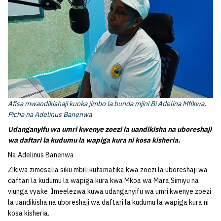
Afisa mwandikishaji kuoka jimbo la bunda mjini Bi Adelina Mfikwa,
Picha na Adelinus Banenwa
U
danganyifu wa umri kwenye zoezi la uandikisha na uboreshaji
wa daftari la kudumu la wapiga kura ni kosa kisheria.
Na Adelinus Banenwa
Zikiwa zimesalia siku mbili kutamatika kwa zoezi la uboreshaji wa
daftari la kudumu la wapiga kura kwa Mkoa wa Mara,Simiyu na
viunga vyake Imeelezwa kuwa udanganyifu wa umri kwenye zoezi
la uandikisha na uboreshaji wa daftari la kudumu la wapiga kura ni
kosa kisheria.