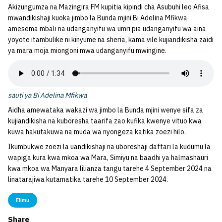
Akizungumza na Mazingira FM kupitia kipindi cha Asubuhi leo Afisa
mwandikishaji kuoka jimbo la Bunda mjini Bi Adelina Mfikwa
amesema mbali na udanganyifu wa umri pia udanganyifu wa aina
yoyote itambulike ni kinyume na sheria, kama vile kujiandikisha zaidi
ya mara moja miongoni mwa udanganyifu mwingine.
sauti ya Bi Adelina Mfikwa
Aidha amewataka wakazi wa jimbo la Bunda mjini wenye sifa za
kujiandikisha na kuboresha taarifa zao kufika kwenye vituo kwa
kuwa hakutakuwa na muda wa nyongeza katika zoezi hilo.
Ikumbukwe zoezi la uandikishaji na uboreshaji daftari la kudumu la
wapiga kura kwa mkoa wa Mara, Simiyu na baadhi ya halmashauri
kwa mkoa wa Manyara lilianza tangu tarehe 4 September 2024 na
linatarajiwa kutamatika tarehe 10 September 2024.
Elimu
Share