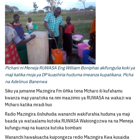
Pichani ni Meneja RUWASA Eng William Boniphas akifungulia koki ya
maji katika moja ya DP kuashiria huduma imeanza kupatikana. Picha
na Adelinus Banenwa
Siku ya jumanne Mazingira Fm ilifika tena Mcharo ili kufahamu
kwanza maji yanatoka na nini maazimio ya RUWASA na wakazi wa
Mcharo katika mradi huo
Radio Mazingira ilishuhudia wananchi wakifurahia huduma ya maji
baada ya wataalamu kutoka RUWASA Wakiongozwa na na Meneja
kufungu maji na kuanza kutoka bombani
Wananchi hawakuacha kuipongeza redio Mazingira Kwa kusaidia