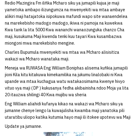
Redio Mazingira Fm ilifika Mcharo siku ya jumapili kujua je maji
yametoka ambapo ilizungumza na mwenyekiti wa mtaa ambaye
alikiri maji hatajatoka isipokuwa mafundi wapo site wanaendelea
na marekebisho madogo madogo, ikiwa ni pamoja na kuwekwa
Kwa tank la lita 5000 Kwa wananchi wanaozunguka chanzo Cha
maji, kusukuma Maji kwenda tenki kuu tayari Kwa kusambazwa
miongoni mwa marekebisho mengine.
Charles Bupumula mwenyekiti wa mtaa wa Mcharo alisisitiza
wakazi wa Mcharo wanataka maji.
Meneja wa RUWASA Eng William Boniphas alisema kufikia jumapili
jioni Kila kitu kitakuwa kimekamilika na jukumu linalobaki ni Kwa
upande wa mtaa kuchagua watu watakaosimama kwenye hivyo
vituo vya maji ( DP ) kukusanya fedha akibainisha ndoo Moja ya lita
20 itauzwa shilingi 40 Kwa mujibu wa sheria
Eng William aliahidi kufanya kikao na wakazi wa Mcharo siku ya
jumanne chenye lengo la kuwajulisha kwamba maji yanatoka pili
utaratibu uliopo katika kutumia hayo maji ili itokee upotevu wa Maji
Update ya jumanne.