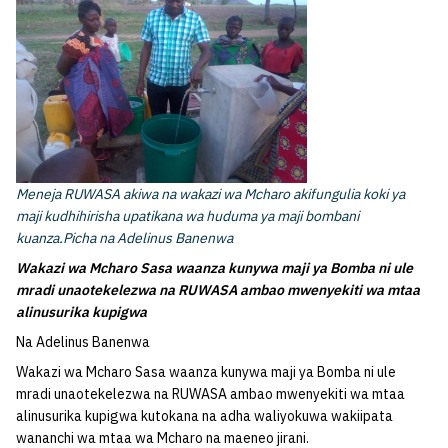
Meneja RUWASA akiwa na wakazi wa Mcharo akifungulia koki ya
maji kudhihirisha upatikana wa huduma ya maji bombani
kuanza.Picha na Adelinus Banenwa
Wakazi wa Mcharo Sasa waanza kunywa maji ya Bomba ni ule
mradi unaotekelezwa na RUWASA ambao mwenyekiti wa mtaa
alinusurika kupigwa
Na Adelinus Banenwa
Wakazi wa Mcharo Sasa waanza kunywa maji ya Bomba ni ule
mradi unaotekelezwa na RUWASA ambao mwenyekiti wa mtaa
alinusurika kupigwa kutokana na adha waliyokuwa wakiipata
wananchi wa mtaa wa Mcharo na maeneo jirani.