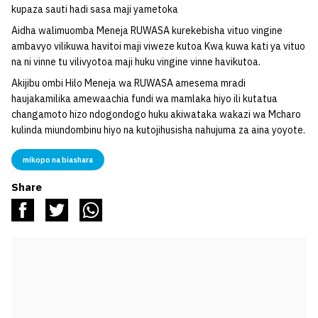
kupaza sauti hadi sasa maji yametoka
Aidha walimuomba Meneja RUWASA kurekebisha vituo vingine
ambavyo vilikuwa havitoi maji viweze kutoa Kwa kuwa kati ya vituo
na ni vinne tu vilivyotoa maji huku vingine vinne havikutoa.
Akijibu ombi Hilo Meneja wa RUWASA amesema mradi
haujakamilika amewaachia fundi wa mamlaka hiyo ili kutatua
changamoto hizo ndogondogo huku akiwataka wakazi wa Mcharo
kulinda miundombinu hiyo na kutojihusisha nahujuma za aina yoyote.
mikopo na biashara
Share