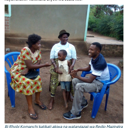
Bi Rhobi Komanchi katikati akiwa na watangazaji wa Redio Mazingira