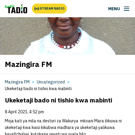
MENU
STREAM RADIO
Mazingira FM
Mazingira FM
Uncategorized
Ukeketaji bado ni tishio kwa mabinti
Ukeketaji bado ni tishio kwa mabinti
8 April 2021, 4:52 pm
Moja kati ya mila na desturi za Wakurya mkoani Mara ilikuwa ni
ukeketaji kwa kiasi kikubwa madhara ya ukeketaji yalikuwa
hayafichuliwi kutokana unyeti wa suala hilo.