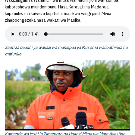
Wakizungumza Wananchi wa mtaa wa Machinjioni wanaomba
kuboreshewa miundombunu, Hasa Karavati na Madaraja
kupanuliwa ili kuweza kupitisha maji kwa wingi pindi Mvua
zinapoongezeka hasa wakati wa Masika.
Sauti za baadhi ya wakazi wa manispaa ya Musoma walioathirika na
mafuriko
Kamanda wa jeshi la Zimamoto na Uokozi Mkoa wa Mara Agastine