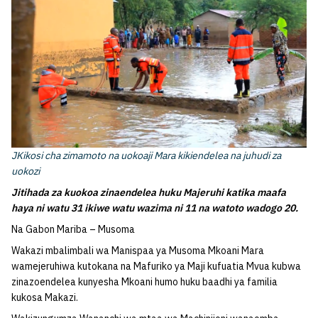
JKikosi cha zimamoto na uokoaji Mara kikiendelea na juhudi za
uokozi
Jitihada za kuokoa zinaendelea huku Majeruhi katika maafa
haya ni watu 31 ikiwe watu wazima ni 11 na watoto wadogo 20.
Na Gabon Mariba – Musoma
Wakazi mbalimbali wa Manispaa ya Musoma Mkoani Mara
wamejeruhiwa kutokana na Mafuriko ya Maji kufuatia Mvua kubwa
zinazoendelea kunyesha Mkoani humo huku baadhi ya familia
kukosa Makazi.