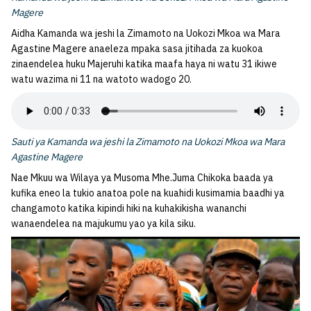
Magere
Aidha Kamanda wa jeshi la Zimamoto na Uokozi Mkoa wa Mara
Agastine Magere anaeleza mpaka sasa jitihada za kuokoa
zinaendelea huku Majeruhi katika maafa haya ni watu 31 ikiwe
watu wazima ni 11 na watoto wadogo 20.
Sauti ya Kamanda wa jeshi la Zimamoto na Uokozi Mkoa wa Mara
Agastine Magere
Nae Mkuu wa Wilaya ya Musoma Mhe.Juma Chikoka baada ya
kufika eneo la tukio anatoa pole na kuahidi kusimamia baadhi ya
changamoto katika kipindi hiki na kuhakikisha wananchi
wanaendelea na majukumu yao ya kila siku.