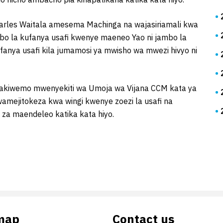
arles Waitala amesema Machinga na wajasiriamali kwa
bo la kufanya usafi kwenye maeneo Yao ni jambo la
kufanya usafi kila jumamosi ya mwisho wa mwezi hivyo ni
i akiwemo mwenyekiti wa Umoja wa Vijana CCM kata ya
mejitokeza kwa wingi kwenye zoezi la usafi na
 za maendeleo katika kata hiyo.
map
Contact us