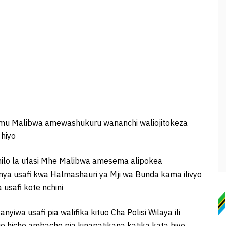
u Malibwa amewashukuru wananchi waliojitokeza
 hiyo
hilo la ufasi Mhe Malibwa amesema alipokea
ya usafi kwa Halmashauri ya Mji wa Bunda kama ilivyo
usafi kote nchini
wa usafi pia walifika kituo Cha Polisi Wilaya ili
tuo hicho ambacho pia kinapatikana katika kata hiyo.