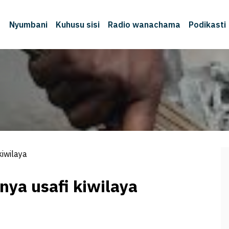
Nyumbani
Kuhusu sisi
Radio wanachama
Podikasti
M
iwilaya
ya usafi kiwilaya