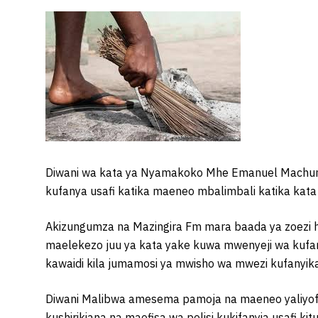
Diwani wa kata ya Nyamakoko Mhe Emanuel Machum
kufanya usafi katika maeneo mbalimbali katika kata
Akizungumza na Mazingira Fm mara baada ya zoezi 
maelekezo juu ya kata yake kuwa mwenyeji wa kufan
kawaidi kila jumamosi ya mwisho wa mwezi kufanyika 
Diwani Malibwa amesema pamoja na maeneo yaliyofanyi
kushirikiana na maofisa wa polisi kukifanyia usafi ki