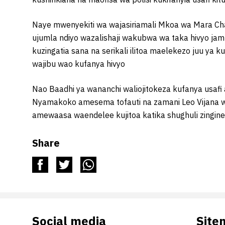
Naye mwenyekiti wa wajasiriamali Mkoa wa Mara Ch
ujumla ndiyo wazalishaji wakubwa wa taka hivyo jam
kuzingatia sana na serikali ilitoa maelekezo juu ya 
wajibu wao kufanya hivyo
Nao Baadhi ya wananchi waliojitokeza kufanya usaf
Nyamakoko amesema tofauti na zamani Leo Vijana wa
amewaasa waendelee kujitoa katika shughuli zingine
Share
Social media
Site