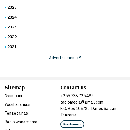
2025
2024
2023
2022
2021
Advertisement
Sitemap
Contact us
Nyumbani
+255 738 725 485
tadiomedia@gmail.com
Wasiliana nasi
P.O. Box 105782, Dar es Salaam,
Tangaza nasi
Tanzania
Radio wanachama
Read more »