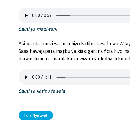
Sauti ya madiwani
Akitoa ufafanuzi wa hoja hiyo Katibu Tawala wa W
Sasa hawajapata majibu ya kiasi gani na fidia hiyo in
mawasiliano na mamlaka za wizara ya fedha ili kupat
Sauti ya katibu tawala
Fidia Nyatwali