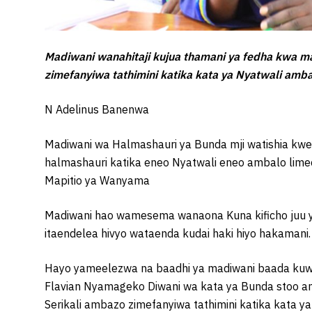
Madiwani wanahitaji kujua thamani ya fedha kwa m
zimefanyiwa tathimini katika kata ya Nyatwali am
N Adelinus Banenwa
Madiwani wa Halmashauri ya Bunda mji watishia kwe
halmashauri katika eneo Nyatwali eneo ambalo limec
Mapitio ya Wanyama
Madiwani hao wamesema wanaona Kuna kificho juu ya
itaendelea hivyo wataenda kudai haki hiyo hakamani.
Hayo yameelezwa na baadhi ya madiwani baada kuwas
Flavian Nyamageko Diwani wa kata ya Bunda stoo amb
Serikali ambazo zimefanyiwa tathimini katika kata 