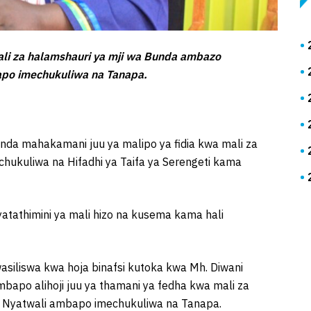
ali za halamshauri ya mji wa Bunda ambazo
bapo imechukuliwa na Tanapa.
nda mahakamani juu ya malipo ya fidia kwa mali za
hukuliwa na Hifadhi ya Taifa ya Serengeti kama
tathimini ya mali hizo na kusema kama hali
iliswa kwa hoja binafsi kutoka kwa Mh. Diwani
apo alihoji juu ya thamani ya fedha kwa mali za
ya Nyatwali ambapo imechukuliwa na Tanapa.