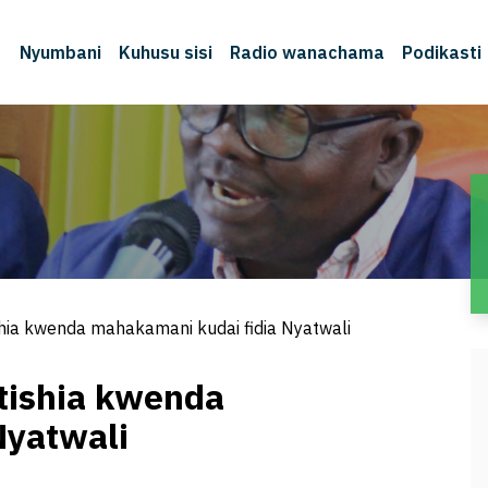
Nyumbani
Kuhusu sisi
Radio wanachama
Podikasti
M
hia kwenda mahakamani kudai fidia Nyatwali
tishia kwenda
Nyatwali