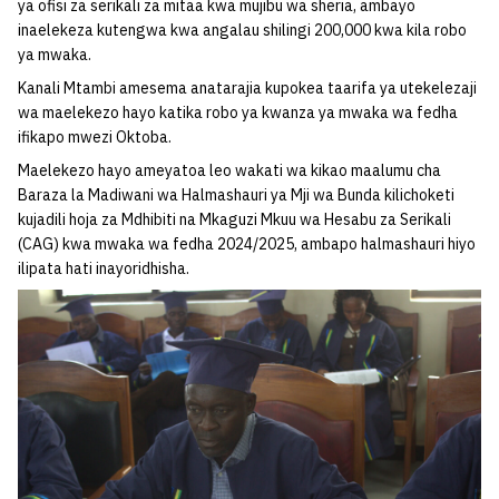
ya ofisi za serikali za mitaa kwa mujibu wa sheria, ambayo
inaelekeza kutengwa kwa angalau shilingi 200,000 kwa kila robo
ya mwaka.
Kanali Mtambi amesema anatarajia kupokea taarifa ya utekelezaji
wa maelekezo hayo katika robo ya kwanza ya mwaka wa fedha
ifikapo mwezi Oktoba.
Maelekezo hayo ameyatoa leo wakati wa kikao maalumu cha
Baraza la Madiwani wa Halmashauri ya Mji wa Bunda kilichoketi
kujadili hoja za Mdhibiti na Mkaguzi Mkuu wa Hesabu za Serikali
(CAG) kwa mwaka wa fedha 2024/2025, ambapo halmashauri hiyo
ilipata hati inayoridhisha.