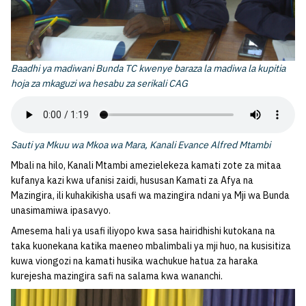
Baadhi ya madiwani Bunda TC kwenye baraza la madiwa la kupitia
hoja za mkaguzi wa hesabu za serikali CAG
Sauti ya Mkuu wa Mkoa wa Mara, Kanali Evance Alfred Mtambi
Mbali na hilo, Kanali Mtambi amezielekeza kamati zote za mitaa
kufanya kazi kwa ufanisi zaidi, hususan Kamati za Afya na
Mazingira, ili kuhakikisha usafi wa mazingira ndani ya Mji wa Bunda
unasimamiwa ipasavyo.
Amesema hali ya usafi iliyopo kwa sasa hairidhishi kutokana na
taka kuonekana katika maeneo mbalimbali ya mji huo, na kusisitiza
kuwa viongozi na kamati husika wachukue hatua za haraka
kurejesha mazingira safi na salama kwa wananchi.