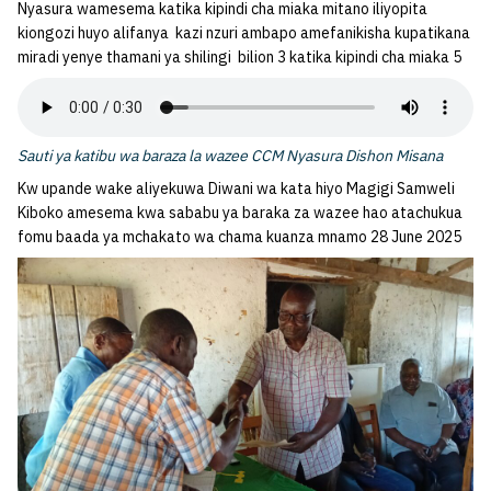
Nyasura wamesema katika kipindi cha miaka mitano iliyopita
kiongozi huyo alifanya kazi nzuri ambapo amefanikisha kupatikana
miradi yenye thamani ya shilingi bilion 3 katika kipindi cha miaka 5
Sauti ya katibu wa baraza la wazee CCM Nyasura Dishon Misana
Kw upande wake aliyekuwa Diwani wa kata hiyo Magigi Samweli
Kiboko amesema kwa sababu ya baraka za wazee hao atachukua
fomu baada ya mchakato wa chama kuanza mnamo 28 June 2025