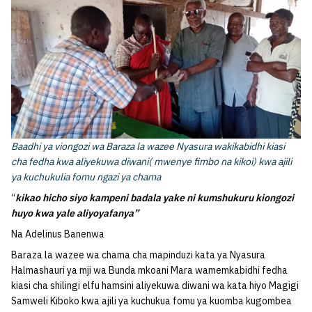
Baadhi ya viongozi wa Baraza la wazee Nyasura wakikabidhi kiasi
cha fedha kwa aliyekuwa diwani( mwenye fimbo na kikoi) kwa ajili
ya kuchukulia fomu ngazi ya chama
“
kikao hicho siyo kampeni badala yake ni kumshukuru kiongozi
huyo kwa yale aliyoyafanya”
Na Adelinus Banenwa
Baraza la wazee wa chama cha mapinduzi kata ya Nyasura
Halmashauri ya mji wa Bunda mkoani Mara wamemkabidhi fedha
kiasi cha shilingi elfu hamsini aliyekuwa diwani wa kata hiyo Magigi
Samweli Kiboko kwa ajili ya kuchukua fomu ya kuomba kugombea