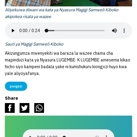
Aliyekuwa diwani wa kata ya Nyasura Magigi Samweli Kiboko
akipokea risala ya wazee
Sauti ya Magigi Samweli Kiboko
Akizungumza mwenyekiti wa baraza la wazee chama cha
mapinduzi kata ya Nyasura LUGEMBE K LUGEMBE amesema kikao
hicho siyo kampeni badala yake ni kumshukuru kiongozi huyo kwa
yale aliyoyafanya.
pongezi
Share