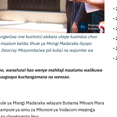
ngwi(wa nne kushoto) akikata utepe kuzindua choo
maalum katika Shule ya Msingi Madaraka iliyopo
 Deocray Mtayomba(wa pili kulia) na wajumbe wa
po, wanafunzi hao wenye mahitaji maalumu walikuwa
a kuogoapa kuchangamana na wenzao.
hule ya Msingi Madaraka wilayani Butiama Mkoani Mara
, kampuni ya simu za Mkononi ya Vodacom imejenga
a na changamoto hiyo.