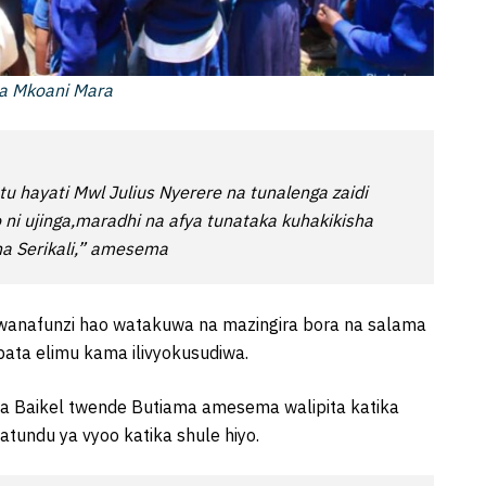
ma Mkoani Mara
tu hayati Mwl Julius Nyerere na tunalenga zaidi
i ujinga,maradhi na afya tunataka kuhakikisha
a Serikali,” amesema
wanafunzi hao watakuwa na mazingira bora na salama
upata elimu kama ilivyokusudiwa.
za Baikel twende Butiama amesema walipita katika
tundu ya vyoo katika shule hiyo.