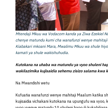
Mtendaji Mkuu wa Vodacom kanda ya Ziwa Ezekiel Nu
chenye matundu kumi cha wanafunzi wenye mahitaji 
Kiabakari mkoani Mara, Mwalimu Mkuu wa shule hiyo
kamati ya shule wakishuhudia.
Kutokana na uhaba wa matundu ya vyoo shuleni ha
wakilazimika kujisaidia sehemu zisizo salama kw
Na Mwandishi wetu
Kufuatia wanafunzi wenye mahitaji Maalum katika s
kujisaidia vichakani kutokana na upungufu wa vyoo
vyoo vyenye matundu 10 shuleni hapo ili kukabilian