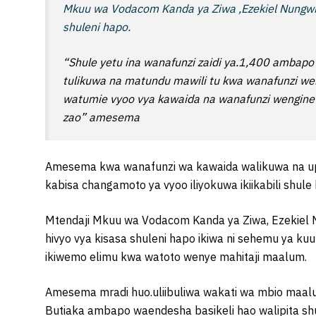
Mkuu wa Vodacom Kanda ya Ziwa ,Ezekiel Nungw
shuleni hapo.
“Shule yetu ina wanafunzi zaidi ya.1,400 ambap
tulikuwa na matundu mawili tu kwa wanafunzi 
watumie vyoo vya kawaida na wanafunzi wengine 
zao” amesema
Amesema kwa wanafunzi wa kawaida walikuwa na up
kabisa changamoto ya vyoo iliyokuwa ikiikabili shule 
Mtendaji Mkuu wa Vodacom Kanda ya Ziwa, Ezekiel 
hivyo vya kisasa shuleni hapo ikiwa ni sehemu ya kuu
ikiwemo elimu kwa watoto wenye mahitaji maalum.
Amesema mradi huo.uliibuliwa wakati wa mbio maalu
Butiaka ambapo waendesha basikeli hao walipita sh