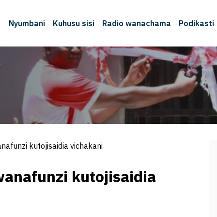
Nyumbani
Kuhusu sisi
Radio wanachama
Podikasti
M
nafunzi kutojisaidia vichakani
anafunzi kutojisaidia