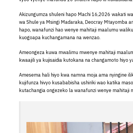
Akizungumza shuleni hapo Machi 16,2026 wakati wa
wa Shule ya Msingi Madaraka, Deocray Mtayomba a
hapo, wanafunzi hao wenye mahitaji maalumu waliku
kuogoapa kuchangamana na wenzao.
Ameongeza kuwa mwalimu mwenye mahitaji maalum sh
kwaajili ya kujisaidia kutokana na changamoto hiyo 
Amesema hali hiyo kwa namna moja ama nyingine ili
kujifunza hivyo kusababisha ushiriki wao katika ma
kutachangia ongezeko la wanafunzi wenye mahitaji 