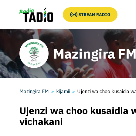
STREAM RADIO
Mazingira F
Mazingira FM
kijamii
Ujenzi wa choo kusaidia wa
Ujenzi wa choo kusaidia w
vichakani