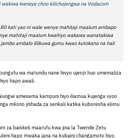
i wakiwa kwneye choo kilichojengwa na Vodacom
o 80 kati yao ni wale wenye mahitaji maalum ambapo
wenye mahitaji maalum kwahiyo wakawa wanatakiwa
jambo ambalo lilikuwa gumu kwao kutokana na hali
ungufu wa matundu nane hivyo ujenzi huo umemaliza
hiyo hapo awali.
Nungwi amesema kampuni hiyo iliamua kujenga vyoo
nga mkono jitihada za serikali katika kuboresha elimu
m za baiskeli maarufu kwa jina la Twende Zetu
uleni hapo mwaka jana na kubaini changamoto hiyo.