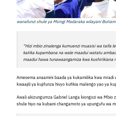
wanafunzi shule ya Msingi Madaraka wilayani Butia
“Hizi mbio zinalenga kumuenzi muasisi wa taifa le
katika kupambana na wale maadui watatu ambao n
maadui hawa tunawaangamiza kwa kushirikiana n
Amesema anaamini baada ya kukamilika kwa mradi 
kwaajili ya kujifunza hivyo kufikia malengo yao ya k
Awali akizungumza Gabriel Langa kiongozi wa Mbio 
shule hiyo na kubaini changamoto ya upungufu wa ma