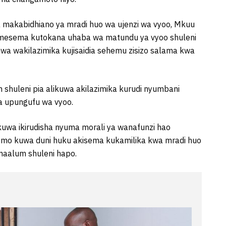
 makabidhiano ya mradi huo wa ujenzi wa vyoo, Mkuu
mesema kutokana uhaba wa matundu ya vyoo shuleni
wa wakilazimika kujisaidia sehemu zisizo salama kwa
uleni pia alikuwa akilazimika kurudi nyumbani
ya upungufu wa vyoo.
kuwa ikirudisha nyuma morali ya wanafunzi hao
somo kuwa duni huku akisema kukamilika kwa mradi huo
maalum shuleni hapo.