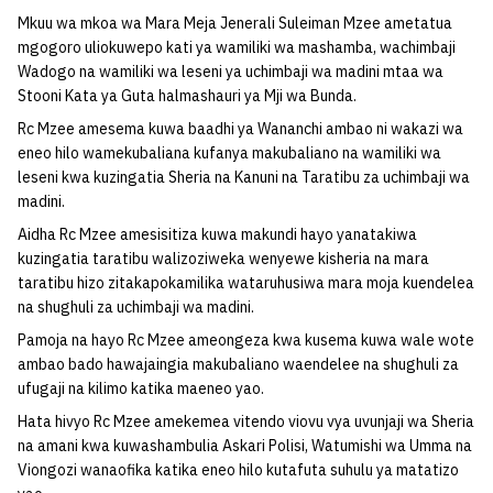
Mkuu wa mkoa wa Mara Meja Jenerali Suleiman Mzee ametatua
mgogoro uliokuwepo kati ya wamiliki wa mashamba, wachimbaji
Wadogo na wamiliki wa leseni ya uchimbaji wa madini mtaa wa
Stooni Kata ya Guta halmashauri ya Mji wa Bunda.
Rc Mzee amesema kuwa baadhi ya Wananchi ambao ni wakazi wa
eneo hilo wamekubaliana kufanya makubaliano na wamiliki wa
leseni kwa kuzingatia Sheria na Kanuni na Taratibu za uchimbaji wa
madini.
Aidha Rc Mzee amesisitiza kuwa makundi hayo yanatakiwa
kuzingatia taratibu walizoziweka wenyewe kisheria na mara
taratibu hizo zitakapokamilika wataruhusiwa mara moja kuendelea
na shughuli za uchimbaji wa madini.
Pamoja na hayo Rc Mzee ameongeza kwa kusema kuwa wale wote
ambao bado hawajaingia makubaliano waendelee na shughuli za
ufugaji na kilimo katika maeneo yao.
Hata hivyo Rc Mzee amekemea vitendo viovu vya uvunjaji wa Sheria
na amani kwa kuwashambulia Askari Polisi, Watumishi wa Umma na
Viongozi wanaofika katika eneo hilo kutafuta suhulu ya matatizo