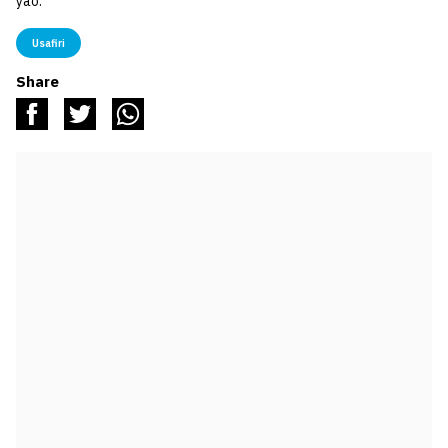
yao.
Usafiri
Share