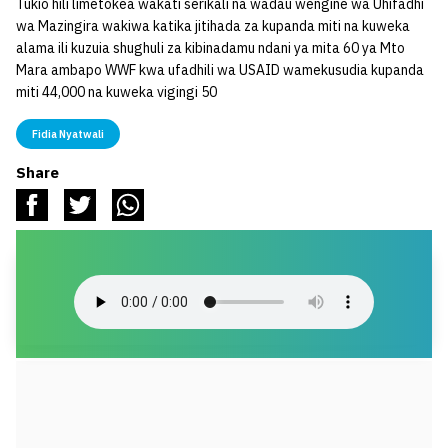
Tukio hili limetokea wakati serikali na wadau wengine wa Uhifadhi
wa Mazingira wakiwa katika jitihada za kupanda miti na kuweka
alama ili kuzuia shughuli za kibinadamu ndani ya mita 60 ya Mto
Mara ambapo WWF kwa ufadhili wa USAID wamekusudia kupanda
miti 44,000 na kuweka vigingi 50
Fidia Nyatwali
Share