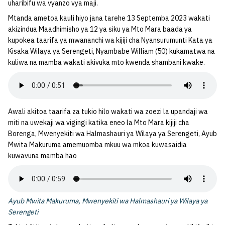
uharibifu wa vyanzo vya maji.
Mtanda ametoa kauli hiyo jana tarehe 13 Septemba 2023 wakati
akizindua Maadhimisho ya 12 ya siku ya Mto Mara baada ya
kupokea taarifa ya mwananchi wa kijiji cha Nyansurumunti Kata ya
Kisaka Wilaya ya Serengeti, Nyambabe William (50) kukamatwa na
kuliwa na mamba wakati akivuka mto kwenda shambani kwake.
Awali akitoa taarifa za tukio hilo wakati wa zoezi la upandaji wa
miti na uwekaji wa vigingi katika eneo la Mto Mara kijiji cha
Borenga, Mwenyekiti wa Halmashauri ya Wilaya ya Serengeti, Ayub
Mwita Makuruma amemuomba mkuu wa mkoa kuwasaidia
kuwavuna mamba hao
Ayub Mwita Makuruma, Mwenyekiti wa Halmashauri ya Wilaya ya
Serengeti