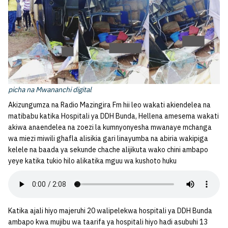
picha na Mwananchi digital
Akizungumza na Radio Mazingira Fm hii leo wakati akiendelea na
matibabu katika Hospitali ya DDH Bunda, Hellena amesema wakati
akiwa anaendelea na zoezi la kumnyonyesha mwanaye mchanga
wa miezi miwili ghafla alisikia gari linayumba na abiria wakipiga
kelele na baada ya sekunde chache alijikuta wako chini ambapo
yeye katika tukio hilo alikatika mguu wa kushoto huku
Katika ajali hiyo majeruhi 20 walipelekwa hospitali ya DDH Bunda
ambapo kwa mujibu wa taarifa ya hospitali hiyo hadi asubuhi 13