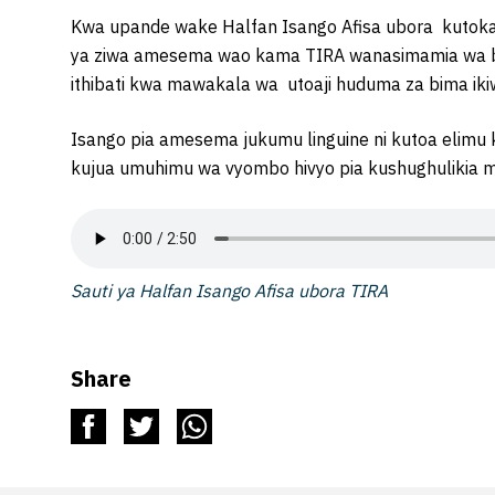
Kwa upande wake Halfan Isango Afisa ubora kutok
ya ziwa amesema wao kama TIRA wanasimamia wa b
ithibati kwa mawakala wa utoaji huduma za bima i
Isango pia amesema jukumu linguine ni kutoa elimu 
kujua umuhimu wa vyombo hivyo pia kushughulikia 
Sauti ya Halfan Isango Afisa ubora TIRA
Share