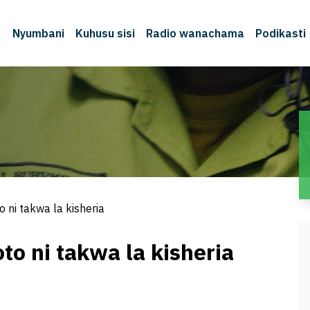
Nyumbani
Kuhusu sisi
Radio wanachama
Podikasti
M
ni takwa la kisheria
o ni takwa la kisheria