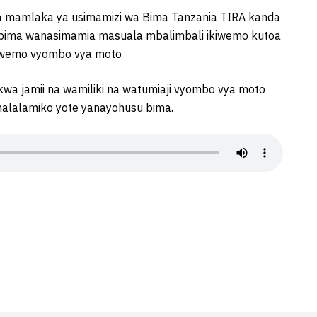
a mamlaka ya usimamizi wa Bima Tanzania TIRA kanda
ima wanasimamia masuala mbalimbali ikiwemo kutoa
kiwemo vyombo vya moto
kwa jamii na wamiliki na watumiaji vyombo vya moto
malalamiko yote yanayohusu bima.