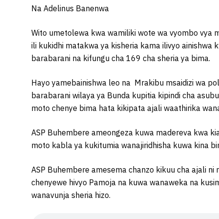
Na Adelinus Banenwa
Wito umetolewa kwa wamiliki wote wa vyombo vya 
ili kukidhi matakwa ya kisheria kama ilivyo ainishw
barabarani na kifungu cha 169 cha sheria ya bima.
Hayo yamebainishwa leo na Mrakibu msaidizi wa po
barabarani wilaya ya Bunda kupitia kipindi cha as
moto chenye bima hata kikipata ajali waathirika wanap
ASP Buhembere ameongeza kuwa madereva kwa kias
moto kabla ya kukitumia wanajiridhisha kuwa kina b
ASP Buhembere amesema chanzo kikuu cha ajali ni 
chenyewe hivyo Pamoja na kuwa wanaweka na kusim
wanavunja sheria hizo.