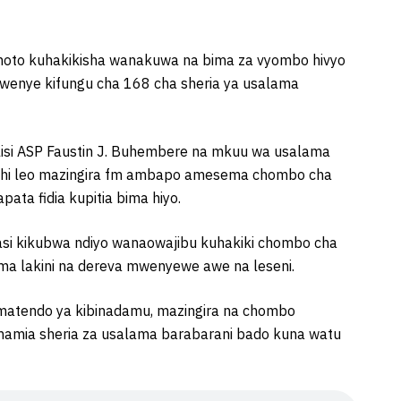
moto kuhakikisha wanakuwa na bima za vyombo hivyo
a kwenye kifungu cha 168 cha sheria ya usalama
lisi ASP Faustin J. Buhembere na mkuu wa usalama
ubuhi leo mazingira fm ambapo amesema chombo cha
ata fidia kupitia bima hiyo.
i kikubwa ndiyo wanaowajibu kuhakiki chombo cha
ima lakini na dereva mwenyewe awe na leseni.
matendo ya kibinadamu, mazingira na chombo
amia sheria za usalama barabarani bado kuna watu