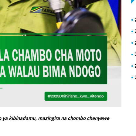
o ya kibinadamu, mazingira na chombo chenyewe