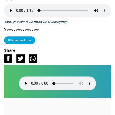
sauti ya wakazi wa mtaa wa Nyamigunga
Vvvvvvvvvvvvvvvvvvv
U\induzi wa kituo
Share