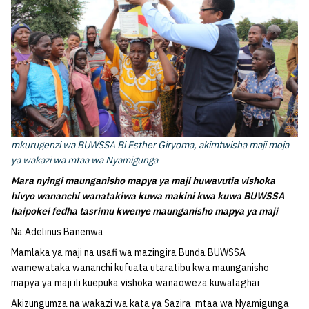
mkurugenzi wa BUWSSA Bi Esther Giryoma, akimtwisha maji moja
ya wakazi wa mtaa wa Nyamigunga
Mara nyingi maunganisho mapya ya maji huwavutia vishoka
hivyo wananchi wanatakiwa kuwa makini kwa kuwa BUWSSA
haipokei fedha tasrimu kwenye maunganisho mapya ya maji
Na Adelinus Banenwa
Mamlaka ya maji na usafi wa mazingira Bunda BUWSSA
wamewataka wananchi kufuata utaratibu kwa maunganisho
mapya ya maji ili kuepuka vishoka wanaoweza kuwalaghai
Akizungumza na wakazi wa kata ya Sazira mtaa wa Nyamigunga