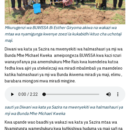
Mkurugenzi wa BUWSSA Bi Esther Giryoma akiwa na wakazi wa
mtaa wa nyamigunga kwenye zoezi la kukabidhi kituo cha uchotaji
maji.
Diwani wa kata ya Sazira na mwenyekiti wa halmashauri ya mji wa
Bunda Mhe Michael Kweka ameipongeza BUWSSA kwa kazi nzuri
wanayoifanya pia amemshukuru Mhe Rais kwa kuendelea kutoa
fedha kwa ajiri ya utekelezaji wa miradi mbalimbali ya maendeleo
katika halmashauri ya mji wa Bunda ikiwema miradi ya maji, elimu ,
barabara miongoni mwa miradi mingine.
sauti ya Diwani wa kata ya Sazira na mwenyekiti wa halmashauri ya
mji wa Bunda Mhe Michael Kweka
Kwa upande wao baadhi ya wakazi wa kata ya Sazira mtaa wa
Nyamigunga wameshukuru kwa kufikishiwa huduma ya maji safi na