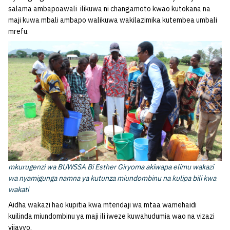
salama ambapoawali ilikuwa ni changamoto kwao kutokana na
maji kuwa mbali ambapo walikuwa wakilazimika kutembea umbali
mrefu.
mkurugenzi wa BUWSSA Bi Esther Giryoma akiwapa elimu wakazi
wa nyamigunga namna ya kutunza miundombinu na kulipa bili kwa
wakati
Aidha wakazi hao kupitia kwa mtendaji wa mtaa wamehaidi
kuilinda miundombinu ya maji ili iweze kuwahudumia wao na vizazi
vijavyo.