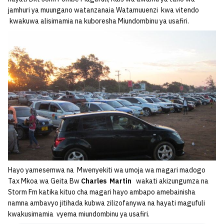
jamhuri ya muungano watanzanaia Watamuuenzi kwa vitendo
kwakuwa alisimamia na kuboresha Miundombinu ya usafiri.
Hayo yamesemwa na Mwenyekiti wa umoja wa magari madogo
Tax Mkoa wa Geita Bw
Charles Martin
wakati akizungumza na
Storm Fm katika kituo cha magari hayo ambapo amebainisha
namna ambavyo jitihada kubwa zilizofanywa na hayati magufuli
kwakusimamia vyema miundombinu ya usafiri.