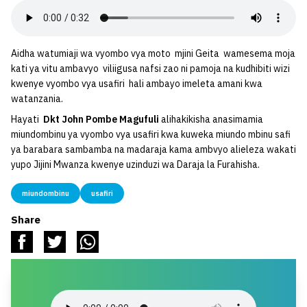
Aidha watumiaji wa vyombo vya moto mjini Geita wamesema moja
kati ya vitu ambavyo viliigusa nafsi zao ni pamoja na kudhibiti wizi
kwenye vyombo vya usafiri hali ambayo imeleta amani kwa
watanzania.
Hayati
Dkt John Pombe Magufuli
alihakikisha anasimamia
miundombinu ya vyombo vya usafiri kwa kuweka miundo mbinu safi
ya barabara sambamba na madaraja kama ambvyo alieleza wakati
yupo Jijini Mwanza kwenye uzinduzi wa Daraja la Furahisha.
miundombinu
usafiri
Share