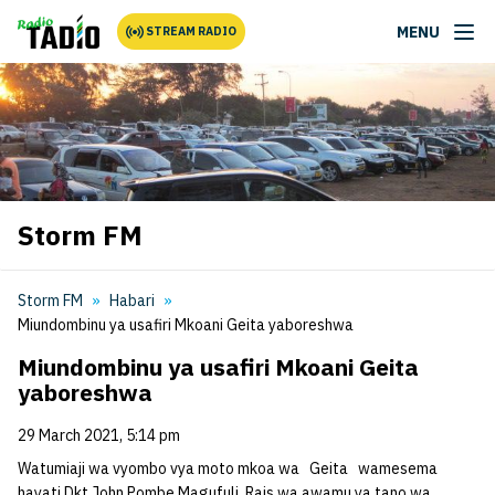
MENU
STREAM RADIO
Storm FM
Storm FM
Habari
Miundombinu ya usafiri Mkoani Geita yaboreshwa
Miundombinu ya usafiri Mkoani Geita
yaboreshwa
29 March 2021, 5:14 pm
Watumiaji wa vyombo vya moto mkoa wa Geita wamesema
hayati Dkt John Pombe Magufuli, Rais wa awamu ya tano wa