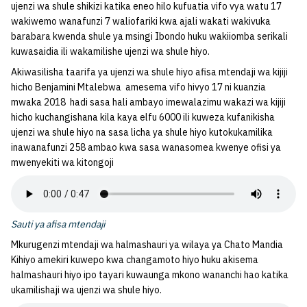
ujenzi wa shule shikizi katika eneo hilo kufuatia vifo vya watu 17
wakiwemo wanafunzi 7 waliofariki kwa ajali wakati wakivuka
barabara kwenda shule ya msingi Ibondo huku wakiiomba serikali
kuwasaidia ili wakamilishe ujenzi wa shule hiyo.
Akiwasilisha taarifa ya ujenzi wa shule hiyo afisa mtendaji wa kijiji
hicho Benjamini Mtalebwa amesema vifo hivyo 17 ni kuanzia
mwaka 2018 hadi sasa hali ambayo imewalazimu wakazi wa kijiji
hicho kuchangishana kila kaya elfu 6000 ili kuweza kufanikisha
ujenzi wa shule hiyo na sasa licha ya shule hiyo kutokukamilika
inawanafunzi 258 ambao kwa sasa wanasomea kwenye ofisi ya
mwenyekiti wa kitongoji
Sauti ya afisa mtendaji
Mkurugenzi mtendaji wa halmashauri ya wilaya ya Chato Mandia
Kihiyo amekiri kuwepo kwa changamoto hiyo huku akisema
halmashauri hiyo ipo tayari kuwaunga mkono wananchi hao katika
ukamilishaji wa ujenzi wa shule hiyo.