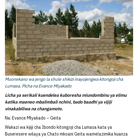
Muonekano wa jengo la shule shikizi inayojengwa kitongoji cha
Lumasa. Picha na Evance Mlyakado
Licha ya serikali kuendelea kuboresha miundombinu ya elimu
katika maeneo mbalimbali nchini, bado baadhi ya vijiji
vinakabiliwa na changamoto.
Na: Evance Mlyakado – Geita
Wakazi wa kijiji cha Ibondo kitongoji cha Lumasa kata ya
Buseresere wilaya ya Chato mkoani Geita wamelazimika kuanza