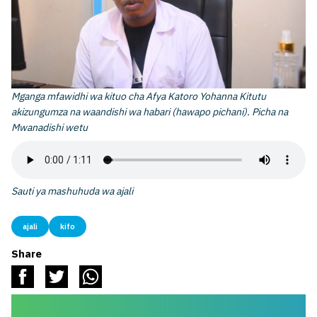
Mganga mfawidhi wa kituo cha Afya Katoro Yohanna Kitutu
akizungumza na waandishi wa habari (hawapo pichani). Picha na
Mwanadishi wetu
Sauti ya mashuhuda wa ajali
ajali
kifo
Share