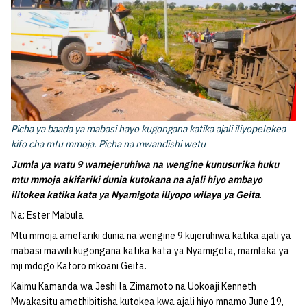
Picha ya baada ya mabasi hayo kugongana katika ajali iliyopelekea
kifo cha mtu mmoja. Picha na mwandishi wetu
Jumla ya watu 9 wamejeruhiwa na wengine kunusurika huku
mtu mmoja akifariki dunia kutokana na ajali hiyo ambayo
ilitokea katika kata ya Nyamigota iliyopo wilaya ya Geita
.
Na: Ester Mabula
Mtu mmoja amefariki dunia na wengine 9 kujeruhiwa katika ajali ya
mabasi mawili kugongana katika kata ya Nyamigota, mamlaka ya
mji mdogo Katoro mkoani Geita.
Kaimu Kamanda wa Jeshi la Zimamoto na Uokoaji Kenneth
Mwakasitu amethibitisha kutokea kwa ajali hiyo mnamo June 19,