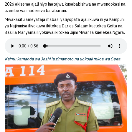
2026 akisema ajali hiyo inatajwa kusababishwa na mwendokasi na
uzembe wa madereva barabarani.
Mwakasitu ameyataja mabasi yaliyopata ajali kuwa ni ya Kampuni
ya Najimnisa iliyokuwa ikitokea Dar es Salaam kuelekea Geita na
Basi la Manyama iliyokuwa ikitokea Jijini Mwanza kuelekea Ngara.
Kaimu kamanda wa Jeshi la zimamoto na uokoaji mkoa wa Geita