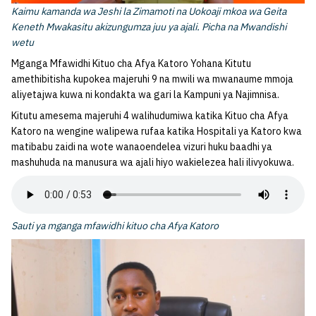
Kaimu kamanda wa Jeshi la Zimamoti na Uokoaji mkoa wa Geita
Keneth Mwakasitu akizungumza juu ya ajali. Picha na Mwandishi
wetu
Mganga Mfawidhi Kituo cha Afya Katoro Yohana Kitutu
amethibitisha kupokea majeruhi 9 na mwili wa mwanaume mmoja
aliyetajwa kuwa ni kondakta wa gari la Kampuni ya Najimnisa.
Kitutu amesema majeruhi 4 walihudumiwa katika Kituo cha Afya
Katoro na wengine walipewa rufaa katika Hospitali ya Katoro kwa
matibabu zaidi na wote wanaoendelea vizuri huku baadhi ya
mashuhuda na manusura wa ajali hiyo wakielezea hali ilivyokuwa.
Sauti ya mganga mfawidhi kituo cha Afya Katoro