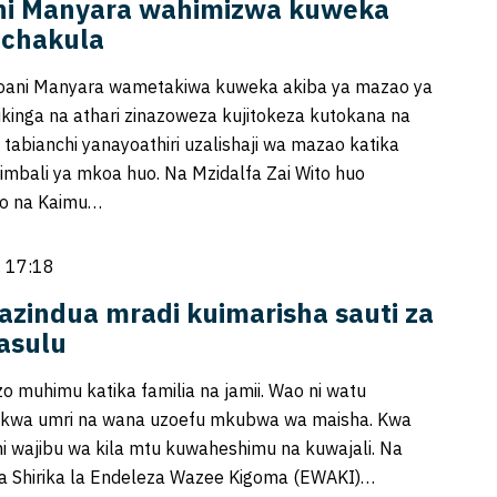
i Manyara wahimizwa kuweka
 chakula
ani Manyara wametakiwa kuweka akiba ya mazao ya
ujikinga na athari zinazoweza kujitokeza kutokana na
 tabianchi yanayoathiri uzalishaji wa mazao katika
mbali ya mkoa huo. Na Mzidalfa Zai Wito huo
o na Kaimu…
, 17:18
zindua mradi kuimarisha sauti za
asulu
o muhimu katika familia na jamii. Wao ni watu
a kwa umri na wana uzoefu mkubwa wa maisha. Kwa
ni wajibu wa kila mtu kuwaheshimu na kuwajali. Na
la Shirika la Endeleza Wazee Kigoma (EWAKI)…