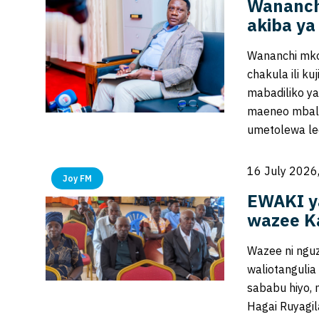
Wananch
akiba ya
Wananchi mko
chakula ili k
mabadiliko ya
maeneo mbali
umetolewa le
16 July 2026
Joy FM
EWAKI ya
wazee K
Wazee ni nguz
waliotanguli
sababu hiyo, 
Hagai Ruyagi