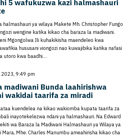
hi 5 wafukuzwa kazi halmashauri
te
a halmashauri ya wilaya Makete Mh. Christopher Fungo
ngozi wengine katika kikao cha baraza la madiwani.
eni Mgongolwa Ili kuhakikisha maendeleo kwa
wafikia hususani viongozi nao kuwajibika katika nafasi
a utoro kwa baadhi…
 2023, 9:49 pm
a madiwani Bunda laahirishwa
 wakidai taarifa za miradi
ataa kuendelea na kikao wakiomba kupata taarifa za
bali inayotekelezwa ndani ya halmashauri. Na Edward
kiti wa Baraza la Madiwani Halmashauri ya Wilaya ya
 Mara, Mhe. Charles Manumbu ameahirisha kikao cha