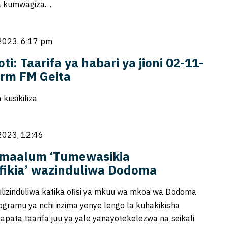
na kumwagiza…
2023, 6:17 pm
oti: Taarifa ya habari ya jioni 02-11-
rm FM Geita
kusikiliza
2023, 12:46
maalum ‘Tumewasikia
ikia’ wazinduliwa Dodoma
lizinduliwa katika ofisi ya mkuu wa mkoa wa Dodoma
gramu ya nchi nzima yenye lengo la kuhakikisha
pata taarifa juu ya yale yanayotekelezwa na seikali