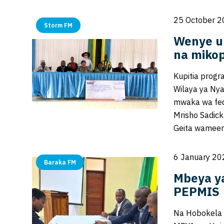
25 October 2
Storm FM
Wenye u
na miko
Kupitia progr
Wilaya ya Ny
mwaka wa fedh
Mrisho Sadic
Geita wameen
6 January 20
Baraka FM
Mbeya ya
PEPMIS
Na Hobokela L