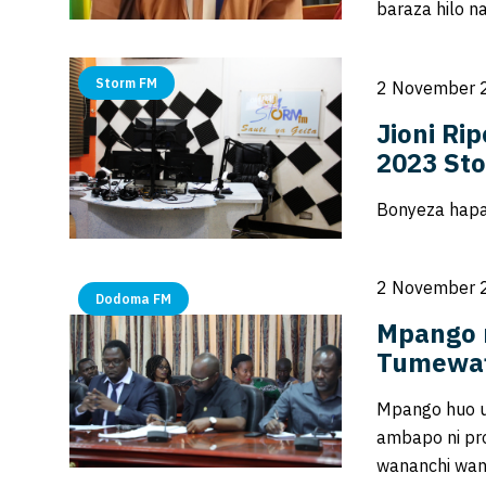
baraza hilo 
Storm FM
2 November 
Jioni Rip
2023 Sto
Bonyeza hapa 
2 November 
Dodoma FM
Mpango 
Tumewaf
Mpango huo u
ambapo ni pro
wananchi wana