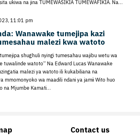
sita ukiwa na jina TUMEWASIKIA TUMEWAFIKIA. Na…
023, 11:01 pm
da: Wanawake tumejipa kazi
tumesahau malezi kwa watoto
tumejipa shughuli nyingi tumesahau wajibu wetu wa
de tuwalinde watoto” Na Edward Lucas Wanawake
ngatia malezi ya watoto ili kukabiliana na
a mmomonyoko wa maadili ndani ya jamii Wito huo
eo na Mjumbe Kamati…
map
Contact us