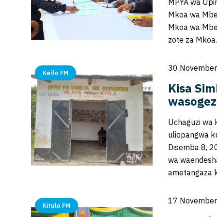
MPYA wa Upim
Mkoa wa Mbey
Mkoa wa Mbey
zote za Mko
30 November
Keifo FM
Kisa Sim
wasogez
Uchaguzi wa 
uliopangwa k
Disemba 8, 2
wa waendesha
ametangaza k
17 November
Kitulo FM