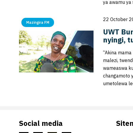
ya awamu ya 
22 October 2
Mazingira FM
UWT Bun
nyingi, 
“Akina mama 
malezi, twen
wameaswa kuzi
changamoto y
umetolewa l
Social media
Site