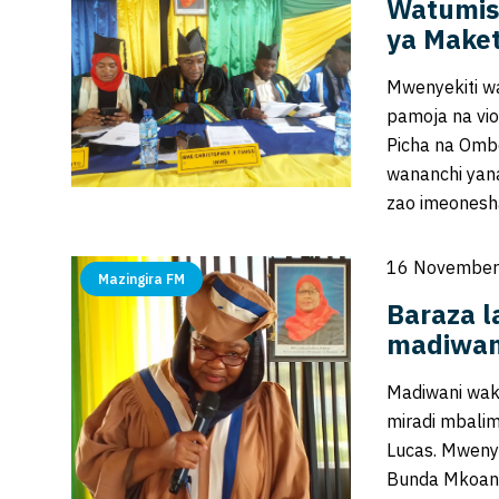
Watumis
ya Make
Mwenyekiti w
pamoja na vio
Picha na Omb
wananchi yana
zao imeonesh
16 November
Mazingira FM
Baraza l
madiwani
Madiwani wak
miradi mbalim
Lucas. Mwenye
Bunda Mkoani