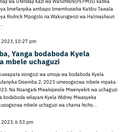
aji wa Utendaji Kazi wa Watumishi(PEPMIS) katika
a limefanyika ambapo limemhusisha Katibu Tawala
a Rodrick Mpogolo na Wakurugenzi wa Halmashauri
a…
 2023, 10:27 pm
ba, Yanga bodaboda Kyela
a mbele uchaguzi
kuwapata viongozi wa umoja wa bodaboda Kyela
ufanyika Disemba 2, 2023 umesogezwa mbele mpaka
023. Na Nsangatii Mwakipesile Mwenyekiti wa uchaguzi
 bodaboda wilayani Kyela Widrey Mwasyeka
usogezwa mbele uchaguzi wa chama hicho…
 2023, 6:53 pm