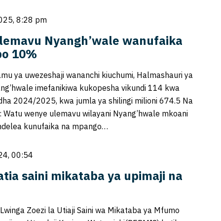
025, 8:28 pm
lemavu Nyangh’wale wanufaika
po 10%
amu ya uwezeshaji wananchi kiuchumi, Halmashauri ya
ang’hwale imefanikiwa kukopesha vikundi 114 kwa
a 2024/2025, kwa jumla ya shilingi milioni 674.5 Na
k: Watu wenye ulemavu wilayani Nyang’hwale mkoani
delea kunufaika na mpango…
24, 00:54
tia saini mikataba ya upimaji na
winga Zoezi la Utiaji Saini wa Mikataba ya Mfumo