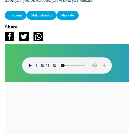
Sauti ya Mjumbe wa idara ya historia ya malikale
Historia
Makumbusho
Malikale
Share