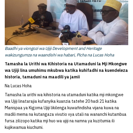
Baadhi ya viongozi wa Ujiji Development and Heritage
wakizungumza na waandishi wa habari, Picha na Lucas Hoha
Tamasha la Urithi wa Kihistoria na Utamaduni la Mji Mkongwe
wa Ujiji lina umuhimu mkubwa katika kuhifadhi na kuendeleza
historia, tamaduni na maadili ya jamii
Na Lucas Hoha
Tamasha la urithi wa kihistoria na utamaduni katika mji mkongwe
wa Ujiji linatarajia kufanyika kuanzia tatehe 20 hadi 21 katika
Manispaa ya Kigoma Ujiji likilenga kuwafindisha vijana kuwa na
madili mema na kutangaza vivutio vya utali na wananchi kutambua
fursa zilizopo katika mji huo wa ujiji na namna ya kuzitumia ili
kujikwamua kiuchumi.