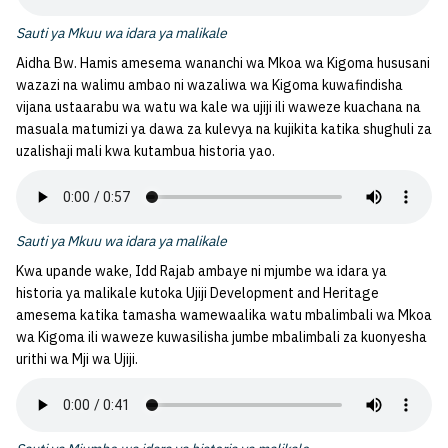
Sauti ya Mkuu wa idara ya malikale
Aidha Bw. Hamis amesema wananchi wa Mkoa wa Kigoma hususani
wazazi na walimu ambao ni wazaliwa wa Kigoma kuwafindisha
vijana ustaarabu wa watu wa kale wa ujiji ili waweze kuachana na
masuala matumizi ya dawa za kulevya na kujikita katika shughuli za
uzalishaji mali kwa kutambua historia yao.
Sauti ya Mkuu wa idara ya malikale
Kwa upande wake, Idd Rajab ambaye ni mjumbe wa idara ya
historia ya malikale kutoka Ujiji Development and Heritage
amesema katika tamasha wamewaalika watu mbalimbali wa Mkoa
wa Kigoma ili waweze kuwasilisha jumbe mbalimbali za kuonyesha
urithi wa Mji wa Ujiji.