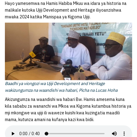
Hayo yamesemwa na Hamis Habiba Mkuu wa idara ya historia na
malikale kutoka Ujiji Development and Heritage iliyoanzishwa
mwaka 2024 katika Manispaa ya Kigoma Ujiji.
Baadhi ya viongozi wa Ujiji Development and Heritage
wakizungumza na waandishi wa habari, Picha na Lucas Hoha
Akizungumza na waandishi wa habari Bw. Hamis amesema kuna
kila sababu za wananchi wa Mkoa wa Kigoma kutambua historia ya
mji mkongwe wa ujiji ili waweze kuishi kwa kuzingatia maadili
mama, kutunza amani na kufanya kazi kwa bidii.