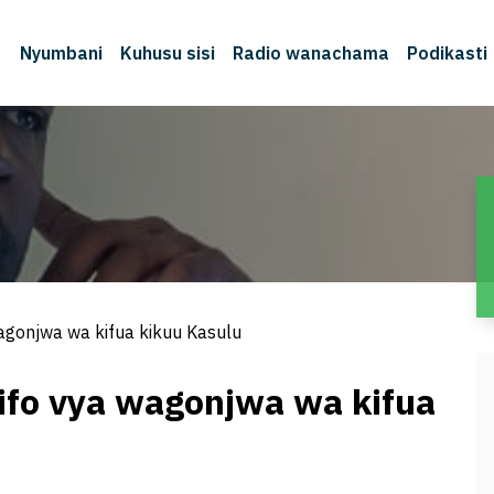
Nyumbani
Kuhusu sisi
Radio wanachama
Podikasti
agonjwa wa kifua kikuu Kasulu
ifo vya wagonjwa wa kifua