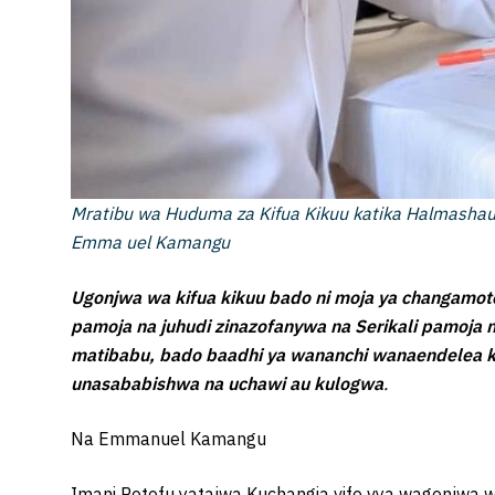
Mratibu wa Huduma za Kifua Kikuu katika Halmashaur
Emma uel Kamangu
Ugonjwa wa kifua kikuu bado ni moja ya changamoto z
pamoja na juhudi zinazofanywa na Serikali pamoja 
matibabu, bado baadhi ya wananchi wanaendelea k
unasababishwa na uchawi au kulogwa
.
Na Emmanuel Kamangu
Imani Potofu yatajwa Kuchangia vifo vya wagonjwa 