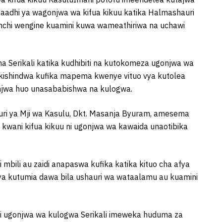
aadhi ya wagonjwa wa kifua kikuu katika Halmashauri
nchi wengine kuamini kuwa wameathiriwa na uchawi
a Serikali katika kudhibiti na kutokomeza ugonjwa wa
kishindwa kufika mapema kwenye vituo vya kutolea
jwa huo unasababishwa na kulogwa.
ri ya Mji wa Kasulu, Dkt. Masanja Byuram, amesema
kwani kifua kikuu ni ugonjwa wa kawaida unaotibika
ili au zaidi anapaswa kufika katika kituo cha afya
la ya kutumia dawa bila ushauri wa wataalamu au kuamini
i ugonjwa wa kulogwa Serikali imeweka huduma za