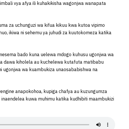
imbali vya afya ili kuhakikisha wagonjwa wanapata
uma za uchunguzi wa kifua kikuu kwa kutoa vipimo
uo, ikiwa ni sehemu ya juhudi za kuutokomeza katika
amesema bado kuna uelewa mdogo kuhusu ugonjwa wa
mia dawa kiholela au kuchelewa kutafuta matibabu
uu ni ugonjwa wa kuambukiza unaosababishwa na
ngine anapokohoa, kupiga chafya au kuzungumza
mii inaendelea kuwa muhimu katika kudhibiti maambukizi