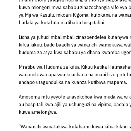
kuwa miongoni mwa sababu zinazochangia vifo vya b
ya Mji wa Kasulu, mkoani Kigoma, kutokana na wana
badala ya kutafuta matibabu hospitalini.
Licha ya juhudi mbalimbali zinazoendelea kufanywa n
kifua kikuu, bado baadhi ya wananchi wamekuwa wa
huduma za afya kwa sababu ya dhana kwamba ugon
Mratibu wa Huduma za kifua Kikuu katika Halmashau
wananchi wanapaswa kuachana na imani hizo potofu 
endapo utagundulika na kuanza kutibiwa mapema.
Amesema mtu yeyote anayekohoa kwa muda wa wiki mb
au hospitali kwa ajili ya uchunguzi na vipimo, bada
kuwa amelongwa.
“Wananchi wanatakiwa kufahamu kuwa kifua kikuu s