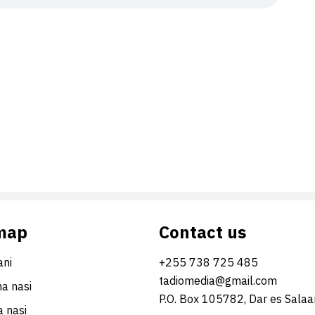
map
Contact us
ni
+255 738 725 485
tadiomedia@gmail.com
na nasi
P.O. Box 105782, Dar es Sala
 nasi