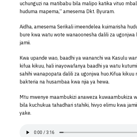
uchunguzi na matibabu bila malipo katika vituo mbal
huduma mapema,” amesema Dkt. Byuram.
Aidha, amesema Serikali imeendelea kuimarisha hud
bure kwa watu wote wanaoonesha dalili za ugonjwa h
jamii.
Kwa upande wao, baadhi ya wananchi wa Kasulu w
kifua kikuu, hali inayowafanya baadhi ya watu kutu
sahihi wanapopata dalili za ugonjwa huo.Kifua kik
bakteria na husambaa kwa njia ya hewa.
Mtu mwenye maambukizi anaweza kuwaambukiza we
bila kuchukua tahadhari stahiki, hivyo elimu kwa ja
yake.