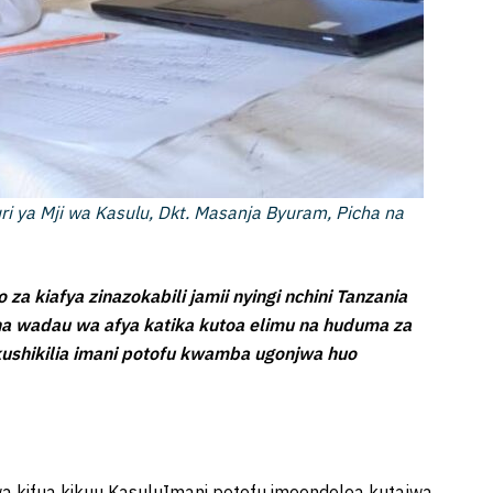
i ya Mji wa Kasulu, Dkt. Masanja Byuram, Picha na
a kiafya zinazokabili jamii nyingi nchini Tanzania
na wadau wa afya katika kutoa elimu na huduma za
ushikilia imani potofu kwamba ugonjwa huo
wa kifua kikuu KasuluImani potofu imeendelea kutajwa