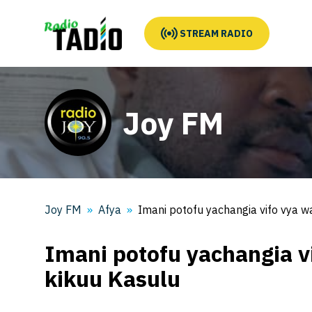
STREAM RADIO
Joy FM
Joy FM
Afya
Imani potofu yachangia vifo vya w
Imani potofu yachangia v
kikuu Kasulu