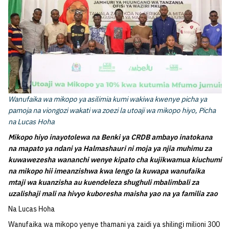
Wanufaika wa mikopo ya asilimia kumi wakiwa kwenye picha ya
pamoja na viongozi wakati wa zoezi la utoaji wa mikopo hiyo, Picha
na Lucas Hoha
Mikopo hiyo inayotolewa na Benki ya CRDB ambayo inatokana
na mapato ya ndani ya Halmashauri ni moja ya njia muhimu za
kuwawezesha wananchi wenye kipato cha kujikwamua kiuchumi
na mikopo hii imeanzishwa kwa lengo la kuwapa wanufaika
mtaji wa kuanzisha au kuendeleza shughuli mbalimbali za
uzalishaji mali na hivyo kuboresha maisha yao na ya familia zao
Na Lucas Hoha
Wanufaika wa mikopo yenye thamani ya zaidi ya shilingi milioni 300