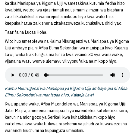
katika Manispaa ya Kigoma Ujiji wametakiwa kutumia fedha hizo
kwa bidii, weledi wa ujasiriamali na usimamizi mzuri wa biashara
zao ili kuhakikisha wanarejesha mikopo hiyo kwa wakati na
kuepuka hatua za kisheria zitakazoweza kuchukuliwa dhidi yao.
Taarifa na Lucas Hoha.
Wito huo umetolewa na Kaimu Mkurugenzi wa Manispaa ya Kigoma
Ujiji ambaye pia ni Afisa Elimu Sekondari wa manispaa hiyo, Kajanja
Lawi, wakati akifungua mafunzo kwa vikundi 30 vya wanawake,
vijana na watu wenye ulemavu vilivyonufaika na mikopo hiyo.
Kaimu Mkurugenzi wa Manispaa ya Kigoma Ujiji ambaye pia ni Afisa
Elimu Sekondari wa manispaa hiyo, Kajanja Lawi
Kwa upande wake, Afisa Maendeleo wa Manispaa ya Kigoma Ujiji,
Jabir Majira, amesema manispaa hiyo inaendelea kutekeleza sera,
kanuni na miongozo ya Serikali kwa kuhakikisha mikopo hiyo
inatolewa kwa wakati, ikiwa ni sehemu ya juhudi za kuwawezesha
wananchi kiuchumi na kupunguza umasikini.