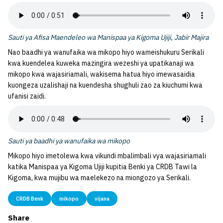
Sauti ya Afisa Maendeleo wa Manispaa ya Kigoma Ujiji, Jabir Majira
Nao baadhi ya wanufaika wa mikopo hiyo wameishukuru Serikali
kwa kuendelea kuweka mazingira wezeshi ya upatikanaji wa
mikopo kwa wajasiriamali, wakisema hatua hiyo imewasaidia
kuongeza uzalishaji na kuendesha shughuli zao za kiuchumi kwa
ufanisi zaidi.
Sauti ya baadhi ya wanufaika wa mikopo
Mikopo hiyo imetolewa kwa vikundi mbalimbali vya wajasiriamali
katika Manispaa ya Kigoma Ujiji kupitia Benki ya CRDB Tawi la
Kigoma, kwa mujibu wa maelekezo na miongozo ya Serikali.
CRDB Benk
mikopo
vijana
Share