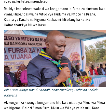
vyao na kujiletea maendeleo.
Rai hiyo imetolewa wakati wa kongamano la fursa za kiuchumi kwa
vijana lililoandaliwa na Vituo vya Huduma ya Mtoto na Kijana,
Klasta ya Kasulu na Kigoma Kaskazini, lililofanyika katika
Halmashauri ya Mji wa Kasulu.
Mkuu wa Wilaya Kasulu Kanali Isaac Mwakisu, Picha na Sadick
Kibwana
Akizungumza kwenye kongamano hilo kwa niaba ya Mkuu wa Mkoa
wa Kigoma, Balozi Simon Sirro, Mkuu wa Wilaya ya Kasulu, Kanali