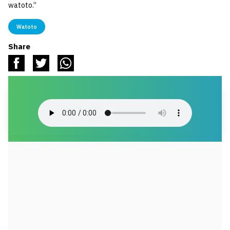
watoto.”
Watoto
Share