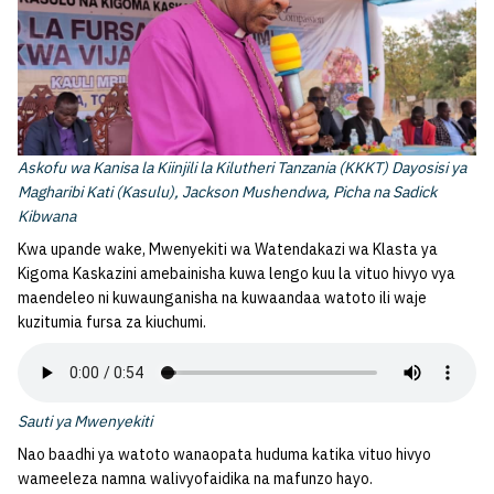
Askofu wa Kanisa la Kiinjili la Kilutheri Tanzania (KKKT) Dayosisi ya
Magharibi Kati (Kasulu), Jackson Mushendwa, Picha na Sadick
Kibwana
Kwa upande wake, Mwenyekiti wa Watendakazi wa Klasta ya
Kigoma Kaskazini amebainisha kuwa lengo kuu la vituo hivyo vya
maendeleo ni kuwaunganisha na kuwaandaa watoto ili waje
kuzitumia fursa za kiuchumi.
Sauti ya Mwenyekiti
Nao baadhi ya watoto wanaopata huduma katika vituo hivyo
wameeleza namna walivyofaidika na mafunzo hayo.