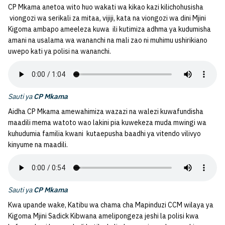
CP Mkama anetoa wito huo wakati wa kikao kazi kilichohusisha
viongozi wa serikali za mitaa, vijiji, kata na viongozi wa dini Mjini
Kigoma ambapo ameeleza kuwa ili kutimiza adhma ya kudumisha
amani na usalama wa wananchi na mali zao ni muhimu ushirikiano
uwepo kati ya polisi na wananchi.
Sauti ya
CP Mkama
Aidha CP Mkama amewahimiza wazazi na walezi kuwafundisha
maadili mema watoto wao lakini pia kuwekeza muda mwingi wa
kuhudumia familia kwani kutaepusha baadhi ya vitendo vilivyo
kinyume na maadili.
Sauti ya
CP Mkama
Kwa upande wake, Katibu wa chama cha Mapinduzi CCM wilaya ya
Kigoma Mjini Sadick Kibwana amelipongeza jeshi la polisi kwa