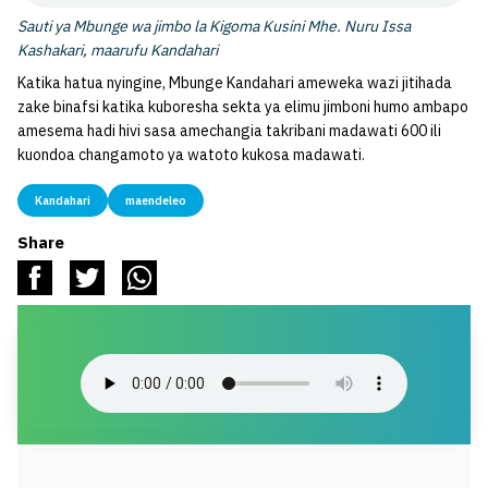
Sauti ya Mbunge wa jimbo la Kigoma Kusini Mhe. Nuru Issa
Kashakari, maarufu Kandahari
Katika hatua nyingine, Mbunge Kandahari ameweka wazi jitihada
zake binafsi katika kuboresha sekta ya elimu jimboni humo ambapo
amesema hadi hivi sasa amechangia takribani madawati 600 ili
kuondoa changamoto ya watoto kukosa madawati.
Kandahari
maendeleo
Share