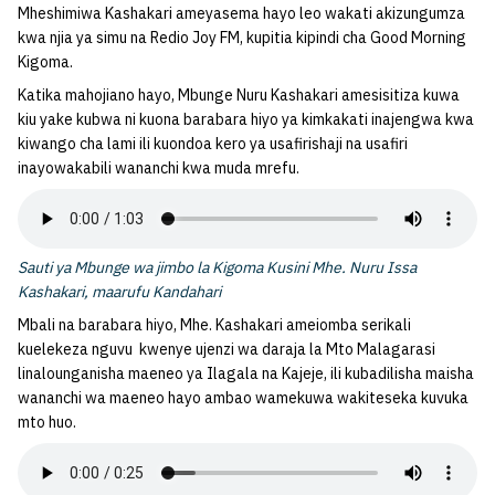
Mheshimiwa Kashakari ameyasema hayo leo wakati akizungumza
kwa njia ya simu na Redio Joy FM, kupitia kipindi cha Good Morning
Kigoma.
Katika mahojiano hayo, Mbunge Nuru Kashakari amesisitiza kuwa
kiu yake kubwa ni kuona barabara hiyo ya kimkakati inajengwa kwa
kiwango cha lami ili kuondoa kero ya usafirishaji na usafiri
inayowakabili wananchi kwa muda mrefu.
Sauti ya Mbunge wa jimbo la Kigoma Kusini Mhe. Nuru Issa
Kashakari, maarufu Kandahari
Mbali na barabara hiyo, Mhe. Kashakari ameiomba serikali
kuelekeza nguvu kwenye ujenzi wa daraja la Mto Malagarasi
linalounganisha maeneo ya Ilagala na Kajeje, ili kubadilisha maisha
wananchi wa maeneo hayo ambao wamekuwa wakiteseka kuvuka
mto huo.