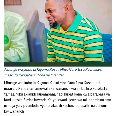
Mbunge wa jimbo la Kigoma Kusini Mhe. Nuru Issa Kashakari,
maarufu Kandahari, Picha na Mtandao
Mbunge wa jimbo la Kigoma Kusini Mhe. Nuru Issa Kashakari
maarufu Kandahari amewataka wananchi wa jimbo hilo kutokata
tamaa huku akiahidi kupambana hadi kupatikana kwa barabara ya
lami kutoka Simbo kwenda Kalya kwani ujenzi wa miundombinu hiyo
ni moja ya vipaumbele vyake vikuu ili kuchochea usafiri na uchumi
kw wananchi.