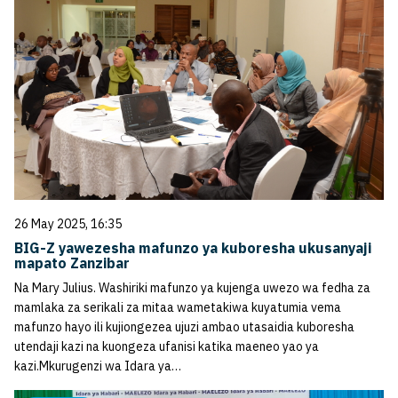
26 May 2025, 16:35
BIG-Z yawezesha mafunzo ya kuboresha ukusanyaji
mapato Zanzibar
Na Mary Julius. Washiriki mafunzo ya kujenga uwezo wa fedha za
mamlaka za serikali za mitaa wametakiwa kuyatumia vema
mafunzo hayo ili kujiongezea ujuzi ambao utasaidia kuboresha
utendaji kazi na kuongeza ufanisi katika maeneo yao ya
kazi.Mkurugenzi wa Idara ya…