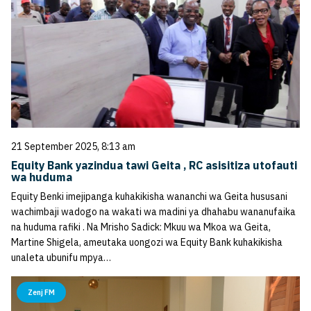
21 September 2025, 8:13 am
Equity Bank yazindua tawi Geita , RC asisitiza utofauti
wa huduma
Equity Benki imejipanga kuhakikisha wananchi wa Geita hususani
wachimbaji wadogo na wakati wa madini ya dhahabu wananufaika
na huduma rafiki . Na Mrisho Sadick: Mkuu wa Mkoa wa Geita,
Martine Shigela, ameutaka uongozi wa Equity Bank kuhakikisha
unaleta ubunifu mpya…
Zenj FM