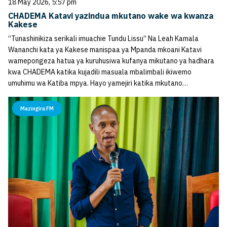
18 May 2026, 5:57 pm
CHADEMA Katavi yazindua mkutano wake wa kwanza
Kakese
“Tunashinikiza serikali imuachie Tundu Lissu” Na Leah Kamala
Wananchi kata ya Kakese manispaa ya Mpanda mkoani Katavi
wamepongeza hatua ya kuruhusiwa kufanya mikutano ya hadhara
kwa CHADEMA katika kujadili masuala mbalimbali ikiwemo
umuhimu wa Katiba mpya. Hayo yamejiri katika mkutano…
Mazingira FM