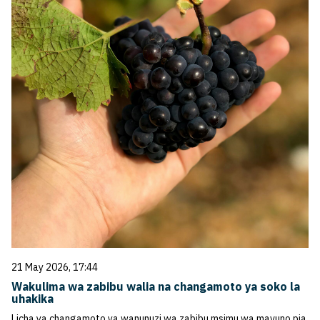
21 May 2026, 17:44
Wakulima wa zabibu walia na changamoto ya soko la
uhakika
Licha ya changamoto ya wanunuzi wa zabibu msimu wa mavuno pia