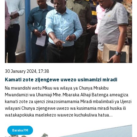
30 January 2024, 17:38
Kamati zote zijengewe uwezo usimamizi miradi
Na mwandishi wetu Mkuu wa wilaya ya Chunya Mrakibu
Mwandamizi wa Uhamiaji Mhe. Mbaraka Alhaji Batenga ameagiza
kamati zote za ujenzi zinazosimamamia Miradi mbalimbali ya Ujenzi
wilayani Chunya zijengewe uwezo wa kusimamia miradi husika ili
watakapokiuka maelekezo waweze kuchukuliwa hatua…
Baraka FM