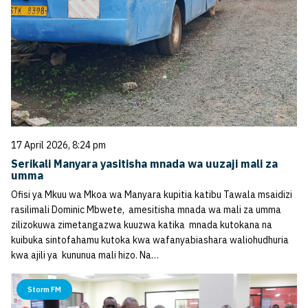
17 April 2026, 8:24 pm
Serikali Manyara yasitisha mnada wa uuzaji mali za
umma
Ofisi ya Mkuu wa Mkoa wa Manyara kupitia katibu Tawala msaidizi
rasilimali Dominic Mbwete, amesitisha mnada wa mali za umma
zilizokuwa zimetangazwa kuuzwa katika mnada kutokana na
kuibuka sintofahamu kutoka kwa wafanyabiashara waliohudhuria
kwa ajili ya kununua mali hizo. Na…
Storm FM