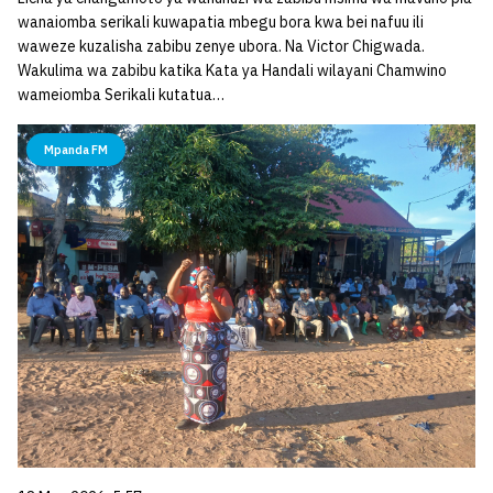
wanaiomba serikali kuwapatia mbegu bora kwa bei nafuu ili
waweze kuzalisha zabibu zenye ubora. Na Victor Chigwada.
Wakulima wa zabibu katika Kata ya Handali wilayani Chamwino
wameiomba Serikali kutatua…
Mpanda FM