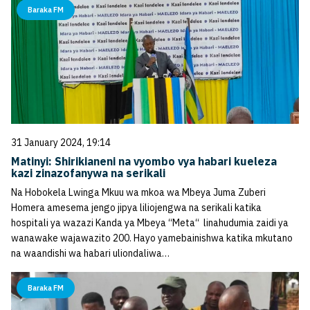
Baraka FM
31 January 2024, 19:14
Matinyi: Shirikianeni na vyombo vya habari kueleza
kazi zinazofanywa na serikali
Na Hobokela Lwinga Mkuu wa mkoa wa Mbeya Juma Zuberi
Homera amesema jengo jipya liliojengwa na serikali katika
hospitali ya wazazi Kanda ya Mbeya “Meta“ linahudumia zaidi ya
wanawake wajawazito 200. Hayo yamebainishwa katika mkutano
na waandishi wa habari uliondaliwa…
Baraka FM