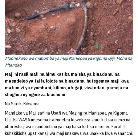
Muonekano wa mabomba ya maji Manispaa ya Kigoma Ujiji, Picha na
Mtandao
Maji ni rasilimali muhimu katika maisha ya binadamu na
maendeleo ya taifa lolote na binadamu hutegemea maji kwa
matumizi ya nyumbani, kilimo, ufugaji, viwandani pamoja na
shughuli nyingine za kiuchumi.
Na Sadiki Kibwana
Mamlaka ya Maji safi na Usafi wa Mazingira Manispaa ya Kigoma
Ujiji KUWASA imesema itaendelea kuwekeza zaidi katika ujenzi na
uboreshaji wa miundombinu ya maji hasa katika maeneo korofi ili
kuhakikisha upatikanaji wa maji unakuwa wa uhakika kwa wananchi.