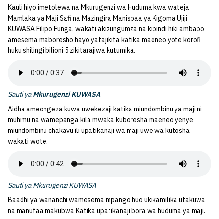
Kauli hiyo imetolewa na Mkurugenzi wa Huduma kwa wateja
Mamlaka ya Maji Safi na Mazingira Manispaa ya Kigoma Ujiji
KUWASA Filipo Funga, wakati akizungumza na kipindi hiki ambapo
amesema maboresho hayo yatajikita katika maeneo yote korofi
huku shilingi bilioni 5 zikitarajiwa kutumika.
Sauti ya
Mkurugenzi KUWASA
Aidha ameongeza kuwa uwekezaji katika miundombinu ya maji ni
muhimu na wamepanga kila mwaka kuboresha maeneo yenye
miundombinu chakavu ili upatikanaji wa maji uwe wa kutosha
wakati wote.
Sauti ya Mkurugenzi KUWASA
Baadhi ya wananchi wamesema mpango huo ukikamilika utakuwa
na manufaa makubwa Katika upatikanaji bora wa huduma ya maji.