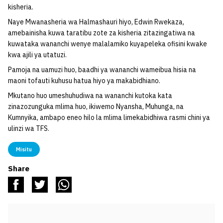
kisheria.
Naye Mwanasheria wa Halmashauri hiyo, Edwin Rwekaza,
amebainisha kuwa taratibu zote za kisheria zitazingatiwa na
kuwataka wananchi wenye malalamiko kuyapeleka ofisini kwake
kwa ajili ya utatuzi.
Pamoja na uamuzi huo, baadhi ya wananchi wameibua hisia na
maoni tofauti kuhusu hatua hiyo ya makabidhiano.
Mkutano huo umeshuhudiwa na wananchi kutoka kata
zinazozunguka mlima huo, ikiwemo Nyansha, Muhunga, na
Kumnyika, ambapo eneo hilo la mlima limekabidhiwa rasmi chini ya
ulinzi wa TFS.
Misitu
Share