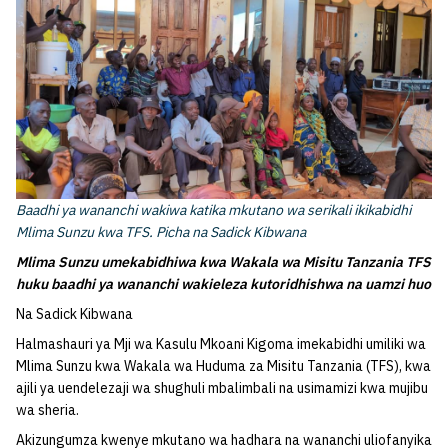
Baadhi ya wananchi wakiwa katika mkutano wa serikali ikikabidhi
Mlima Sunzu kwa TFS. Picha na Sadick Kibwana
Mlima Sunzu umekabidhiwa kwa Wakala wa Misitu Tanzania TFS
huku baadhi ya wananchi wakieleza kutoridhishwa na uamzi huo
Na Sadick Kibwana
Halmashauri ya Mji wa Kasulu Mkoani Kigoma imekabidhi umiliki wa
Mlima Sunzu kwa Wakala wa Huduma za Misitu Tanzania (TFS), kwa
ajili ya uendelezaji wa shughuli mbalimbali na usimamizi kwa mujibu
wa sheria.
Akizungumza kwenye mkutano wa hadhara na wananchi uliofanyika