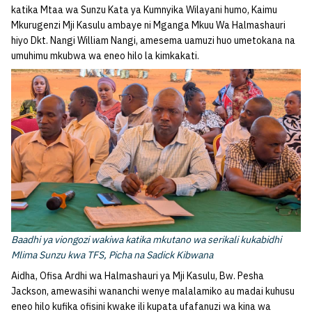
katika Mtaa wa Sunzu Kata ya Kumnyika Wilayani humo, Kaimu
Mkurugenzi Mji Kasulu ambaye ni Mganga Mkuu Wa Halmashauri
hiyo Dkt. Nangi William Nangi, amesema uamuzi huo umetokana na
umuhimu mkubwa wa eneo hilo la kimkakati.
Baadhi ya viongozi wakiwa katika mkutano wa serikali kukabidhi
Mlima Sunzu kwa TFS, Picha na Sadick Kibwana
Aidha, Ofisa Ardhi wa Halmashauri ya Mji Kasulu, Bw. Pesha
Jackson, amewasihi wananchi wenye malalamiko au madai kuhusu
eneo hilo kufika ofisini kwake ili kupata ufafanuzi wa kina wa