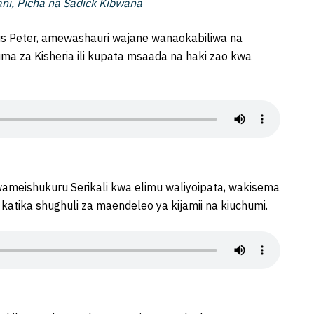
ni, Picha na Sadick Kibwana
us Peter, amewashauri wajane wanaokabiliwa na
ma za Kisheria ili kupata msaada na haki zao kwa
ameishukuru Serikali kwa elimu waliyoipata, wakisema
 katika shughuli za maendeleo ya kijamii na kiuchumi.