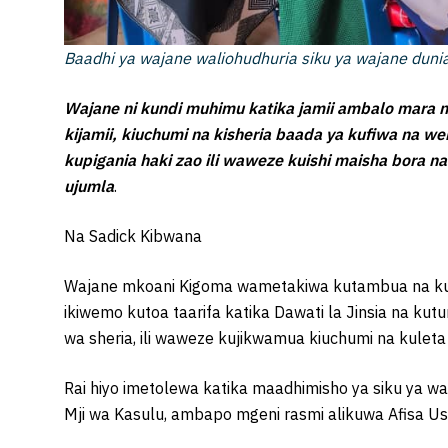
Baadhi ya wajane waliohudhuria siku ya wajane dunia
Wajane ni kundi muhimu katika jamii ambalo mara 
kijamii, kiuchumi na kisheria baada ya kufiwa na w
kupigania haki zao ili waweze kuishi maisha bora n
ujumla
.
Na Sadick Kibwana
Wajane mkoani Kigoma wametakiwa kutambua na kupig
ikiwemo kutoa taarifa katika Dawati la Jinsia na kut
wa sheria, ili waweze kujikwamua kiuchumi na kulet
Rai hiyo imetolewa katika maadhimisho ya siku ya wa
Mji wa Kasulu, ambapo mgeni rasmi alikuwa Afisa Us