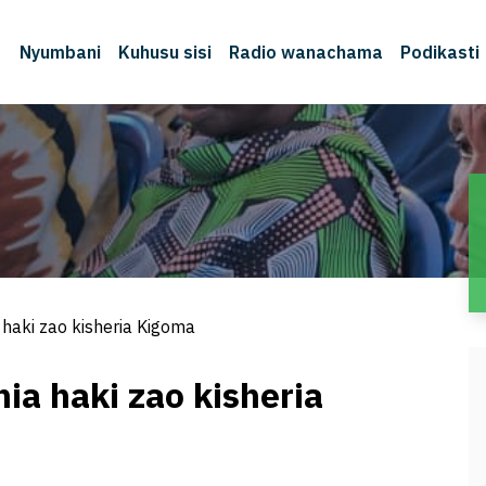
Nyumbani
Kuhusu sisi
Radio wanachama
Podikasti
haki zao kisheria Kigoma
a haki zao kisheria