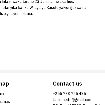
a kila mwaka tarehe 23 Juni na mwaka huu,
efanyika katika Wilaya ya Kasulu yakiongozwa na
izo yasiyoonekana.”
map
Contact us
ni
+255 738 725 485
tadiomedia@gmail.com
na nasi