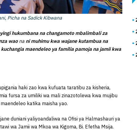
ni, Picha na Sadick Kibwana
nyingi hukumbana na changamoto mbalimbali za
enza wao
na
ni muhimu kwa wajane kutambua na
a kuchangia maendeleo ya familia pamoja na jamii kwa
ania haki zao kwa kufuata taratibu za kisheria,
umia fursa za umiliki wa mali zinazotolewa kwa mujibu
a maendeleo katika maisha yao.
jane duniani yaliyoandaliwa na Ofisi ya Halmashauri ya
tawi wa Jamii wa Mkoa wa Kigoma, Bi. Efetha Msija.