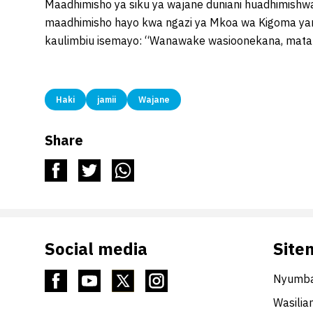
Maadhimisho ya siku ya wajane duniani huadhimishw
maadhimisho hayo kwa ngazi ya Mkoa wa Kigoma yam
kaulimbiu isemayo: “Wanawake wasioonekana, matat
Haki
jamii
Wajane
Share
Social media
Site
Nyumba
Wasilia