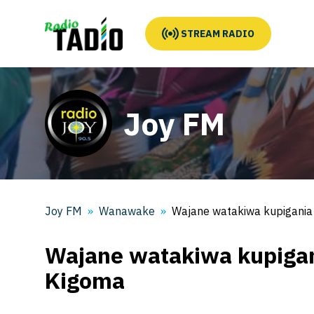
STREAM RADIO
Joy FM
Joy FM
Wanawake
Wajane watakiwa kupigania 
Wajane watakiwa kupigani
Kigoma