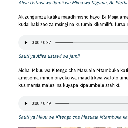
Afisa Ustawi wa Jamii wa Mkoa wa Kigoma, Bi. Efetha
Akizungumza katika maadhimisho hayo, Bi. Msija a
kudai haki zao za msingi na kutumia kikamilifu fursa
Sauti ya Afisa ustawi wa jamii
Aidha, Mkuu wa Kitengo cha Masuala Mtambuka katika
amesema mmomonyoko wa maadili kwa watoto umeo
kusimamia malezi na kuyapa kipaumbele stahiki.
Sauti ya Mkuu wa Kitengo cha Masuala Mtambuka kati