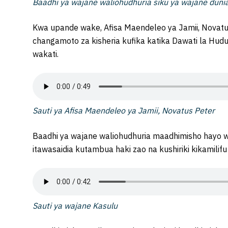
Baadhi ya wajane waliohudhuria siku ya wajane dunia
Kwa upande wake, Afisa Maendeleo ya Jamii, Novat
changamoto za kisheria kufika katika Dawati la Hudu
wakati.
Sauti ya Afisa Maendeleo ya Jamii, Novatus Peter
Baadhi ya wajane waliohudhuria maadhimisho hayo w
itawasaidia kutambua haki zao na kushiriki kikamilifu
Sauti ya wajane Kasulu