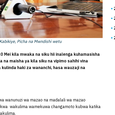
abikiye, Picha na Mwndishi wetu
20 Mei kila mwaka na siku hii inalenga kuhamasisha
 na maisha ya kila siku na vipimo sahihi vina
ulinda haki za wananchi, hasa wauzaji na
a wanunuzi wa mazao na madalali wa mazao
ja kwa wakulima wamekuwa changamoto kubwa katika
wakulima.