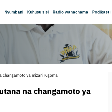
Nyumbani
Kuhusu sisi
Radio wanachama
Podikasti
a changamoto ya mizani Kigoma
tana na changamoto ya