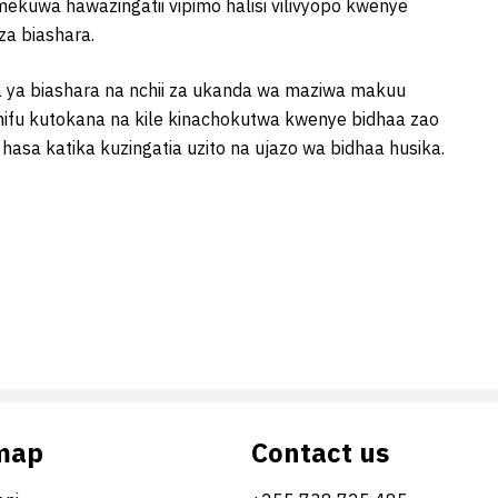
uwa hawazingatii vipimo halisi vilivyopo kwenye
za biashara.
a biashara na nchii za ukanda wa maziwa makuu
ifu kutokana na kile kinachokutwa kwenye bidhaa zao
hasa katika kuzingatia uzito na ujazo wa bidhaa husika.
map
Contact us