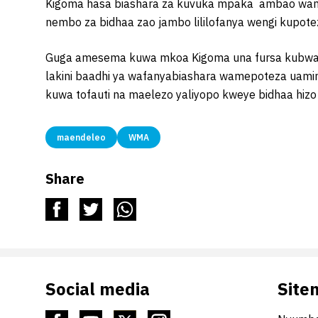
Kigoma hasa biashara za kuvuka mpaka ambao wamek
nembo za bidhaa zao jambo lililofanya wengi kupote
Guga amesema kuwa mkoa Kigoma una fursa kubwa y
lakini baadhi ya wafanyabiashara wamepoteza uamin
kuwa tofauti na maelezo yaliyopo kweye bidhaa hizo 
maendeleo
WMA
Share
Social media
Site