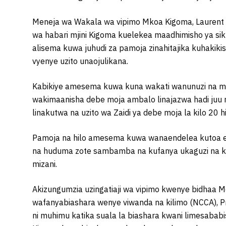
Meneja wa Wakala wa vipimo Mkoa Kigoma, Laurent
wa habari mjini Kigoma kuelekea maadhimisho ya sik
alisema kuwa juhudi za pamoja zinahitajika kuhakikis
vyenye uzito unaojulikana.
Kabikiye amesema kuwa kuna wakati wanunuzi na m
wakimaanisha debe moja ambalo linajazwa hadi juu 
linakutwa na uzito wa Zaidi ya debe moja la kilo 20
Pamoja na hilo amesema kuwa wanaendelea kutoa elim
na huduma zote sambamba na kufanya ukaguzi na k
mizani.
Akizungumzia uzingatiaji wa vipimo kwenye bidhaa
wafanyabiashara wenye viwanda na kilimo (NCCA), P
ni muhimu katika suala la biashara kwani limesab