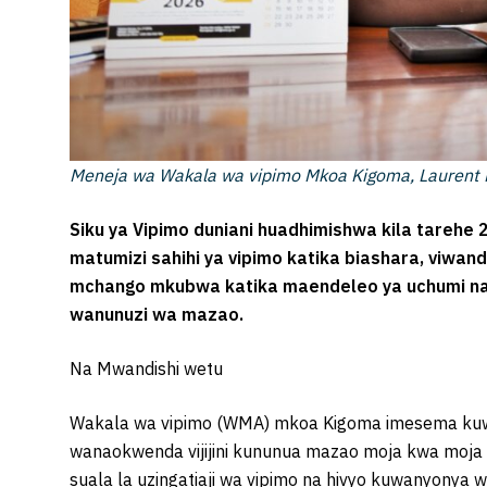
Meneja wa Wakala wa vipimo Mkoa Kigoma, Laurent K
Siku ya Vipimo duniani huadhimishwa kila tarehe 
matumizi sahihi ya vipimo katika biashara, viwanda
mchango mkubwa katika maendeleo ya uchumi na k
wanunuzi wa mazao.
Na Mwandishi wetu
Wakala wa vipimo (WMA) mkoa Kigoma imesema kuw
wanaokwenda vijijini kununua mazao moja kwa mo
suala la uzingatiaji wa vipimo na hivyo kuwanyonya 