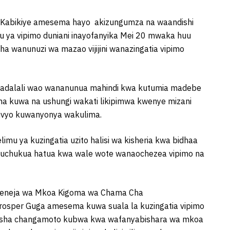
 Kabikiye amesema hayo akizungumza na waandishi
u ya vipimo duniani inayofanyika Mei 20 mwaka huu
ha wanunuzi wa mazao vijijini wanazingatia vipimo
adalali wao wananunua mahindi kwa kutumia madebe
na kuwa na ushungi wakati likipimwa kwenye mizani
 hivyo kuwanyonya wakulima.
u ya kuzingatia uzito halisi wa kisheria kwa bidhaa
uchukua hatua kwa wale wote wanaochezea vipimo na
 Meneja wa Mkoa Kigoma wa Chama Cha
rosper Guga amesema kuwa suala la kuzingatia vipimo
abisha changamoto kubwa kwa wafanyabishara wa mkoa