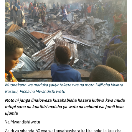
Muonekano wa maduka yaliyoteketezwa na moto Kijiji cha Mvinza
Kasulu, Picha na Mwandishi wetu
Moto ni janga linaloweza kusababisha hasara kubwa kwa muda
mfupi sana na kuathiri maisha ya watu na uchumi wa jamii kwa
ujumla
.
Na Mwandishi wetu
Zaidi ya vibanda 50 vya wafanyabiashara katika soko la kijiji cha