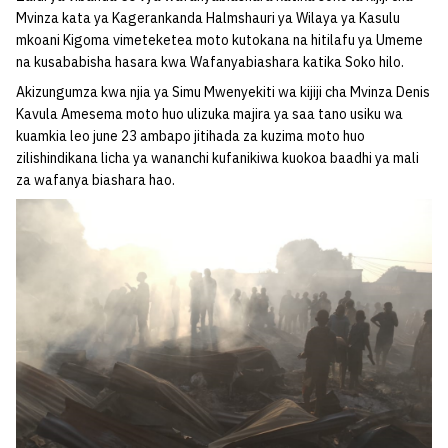
Mvinza kata ya Kagerankanda Halmshauri ya Wilaya ya Kasulu
mkoani Kigoma vimeteketea moto kutokana na hitilafu ya Umeme
na kusababisha hasara kwa Wafanyabiashara katika Soko hilo.
Akizungumza kwa njia ya Simu Mwenyekiti wa kijiji cha Mvinza Denis
Kavula Amesema moto huo ulizuka majira ya saa tano usiku wa
kuamkia leo june 23 ambapo jitihada za kuzima moto huo
zilishindikana licha ya wananchi kufanikiwa kuokoa baadhi ya mali
za wafanya biashara hao.