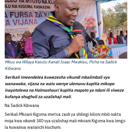
Mkuu wa Wilaya Kasulu Kanali Isaac Mwakisu, Picha na Sadick
Kibwana
Serikali imeendelea kuwezesha vikundi mbalimbali vya
wanawake, vijana na watu wenye ulemavu kupitia mikopo
inayotolewa na Halmashauri kupitia mapato ya ndani ili viweze
kufanya shughuli za uzalishaji mali
.
Na Sadick Kibwana
Serikali Mkoani Kigoma imetoa zaidi ya shilingi bilioni mbili nukta
moja kwa vikundi 340 vya uzalishaji mali mkoani Kigoma kwa lengo
la kuwainua wananchi kiuchumi.