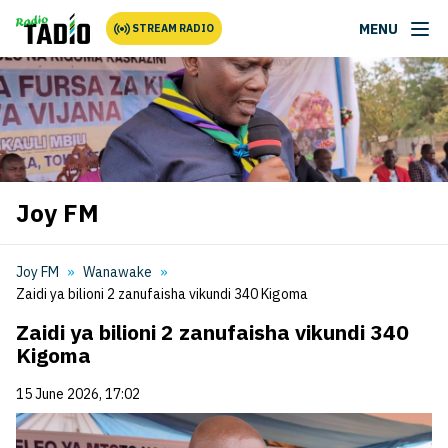
MENU
STREAM RADIO
Joy FM
Joy FM
Wanawake
Zaidi ya bilioni 2 zanufaisha vikundi 340 Kigoma
Zaidi ya bilioni 2 zanufaisha vikundi 340
Kigoma
15 June 2026, 17:02