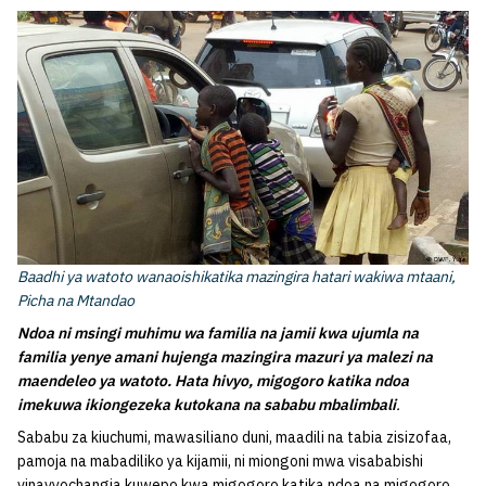
Baadhi ya watoto wanaoishikatika mazingira hatari wakiwa mtaani,
Picha na Mtandao
Ndoa ni msingi muhimu wa familia na jamii kwa ujumla na
familia yenye amani hujenga mazingira mazuri ya malezi na
maendeleo ya watoto. Hata hivyo, migogoro katika ndoa
imekuwa ikiongezeka kutokana na sababu mbalimbali
.
Sababu za kiuchumi, mawasiliano duni, maadili na tabia zisizofaa,
pamoja na mabadiliko ya kijamii, ni miongoni mwa visababishi
vinavyochangia kuwepo kwa migogoro katika ndoa na migogoro