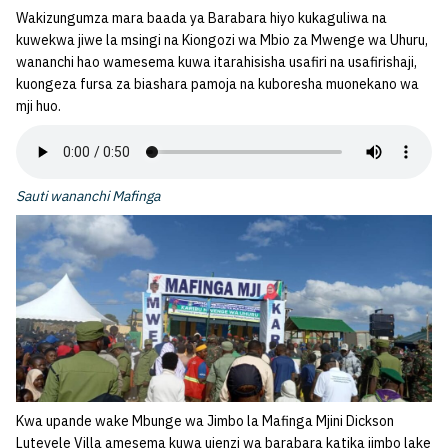
Wakizungumza mara baada ya Barabara hiyo kukaguliwa na
kuwekwa jiwe la msingi na Kiongozi wa Mbio za Mwenge wa Uhuru,
wananchi hao wamesema kuwa itarahisisha usafiri na usafirishaji,
kuongeza fursa za biashara pamoja na kuboresha muonekano wa
mji huo.
Sauti wananchi Mafinga
Kwa upande wake Mbunge wa Jimbo la Mafinga Mjini Dickson
Lutevele Villa amesema kuwa ujenzi wa barabara katika jimbo lake