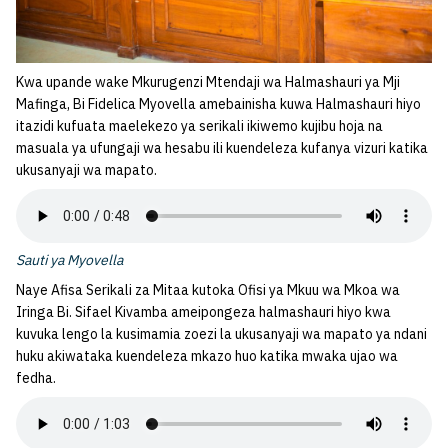
Kwa upande wake Mkurugenzi Mtendaji wa Halmashauri ya Mji
Mafinga, Bi Fidelica Myovella amebainisha kuwa Halmashauri hiyo
itazidi kufuata maelekezo ya serikali ikiwemo kujibu hoja na
masuala ya ufungaji wa hesabu ili kuendeleza kufanya vizuri katika
ukusanyaji wa mapato.
Sauti ya Myovella
Naye Afisa Serikali za Mitaa kutoka Ofisi ya Mkuu wa Mkoa wa
Iringa Bi. Sifael Kivamba ameipongeza halmashauri hiyo kwa
kuvuka lengo la kusimamia zoezi la ukusanyaji wa mapato ya ndani
huku akiwataka kuendeleza mkazo huo katika mwaka ujao wa
fedha.