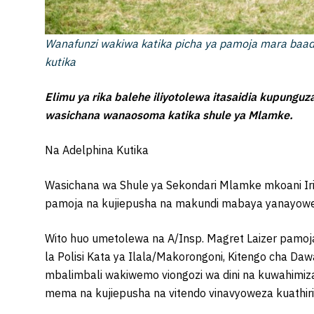
Wanafunzi wakiwa katika picha ya pamoja mara baada
kutika
Elimu ya rika balehe iliyotolewa itasaidia kupunguza
wasichana wanaosoma katika shule ya Mlamke.
Na Adelphina Kutika
Wasichana wa Shule ya Sekondari Mlamke mkoani Iri
pamoja na kujiepusha na makundi mabaya yanayowez
Wito huo umetolewa na A/Insp. Magret Laizer pamoja
la Polisi Kata ya Ilala/Makorongoni, Kitengo cha Daw
mbalimbali wakiwemo viongozi wa dini na kuwahimiza
mema na kujiepusha na vitendo vinavyoweza kuathiri 