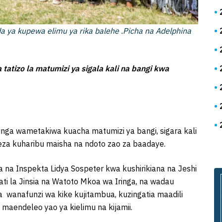
 ya kupewa elimu ya rika balehe .Picha na Adelphina
 tatizo la matumizi ya sigala kali na bangi kwa
nga wametakiwa kuacha matumizi ya bangi, sigara kali
a kuharibu maisha na ndoto zao za baadaye.
 na Inspekta Lidya Sospeter kwa kushirikiana na Jeshi
ati la Jinsia na Watoto Mkoa wa Iringa, na wadau
 wanafunzi wa kike kujitambua, kuzingatia maadili
maendeleo yao ya kielimu na kijamii.