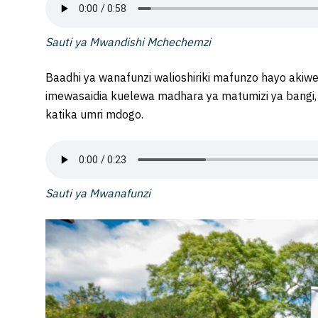
Sauti ya Mwandishi Mchechemzi
Baadhi ya wanafunzi walioshiriki mafunzo hayo ak
imewasaidia kuelewa madhara ya matumizi ya bangi, s
katika umri mdogo.
Sauti ya Mwanafunzi