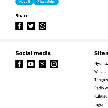
Maadili
Rika balehe
Share
Social media
Site
Nyumba
Wasilia
Tangaza
Radio 
Kuhusu 
Ingia