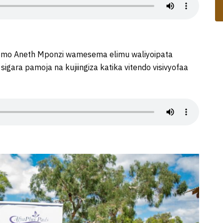
iwemo Aneth Mponzi wamesema elimu waliyoipata
igara pamoja na kujiingiza katika vitendo visivyofaa