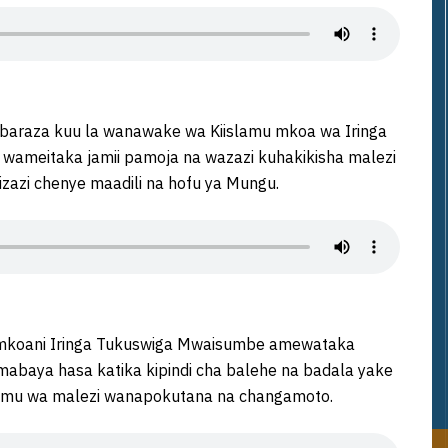
 baraza kuu la wanawake wa Kiislamu mkoa wa Iringa
 wameitaka jamii pamoja na wazazi kuhakikisha malezi
izazi chenye maadili na hofu ya Mungu.
 mkoani Iringa Tukuswiga Mwaisumbe amewataka
mabaya hasa katika kipindi cha balehe na badala yake
limu wa malezi wanapokutana na changamoto.