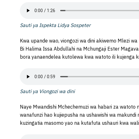
Sauti ya Ispekta Lidya Sospeter
Kwa upande wao, viongozi wa dini akiwemo Mlezi wa
Bi Halima Issa Abdullahi na Mchungaji Ester Magava
bora yanaendelea kutolewa kwa watoto ili kujenga k
Sauti ya Viongozi wa dini
Naye Mwandishi Mchechemuzi wa habari za watoto
wanafunzi hao kujiepusha na ushawishi wa makundi 
kuzingatia masomo yao na kutafuta ushauri kwa wa