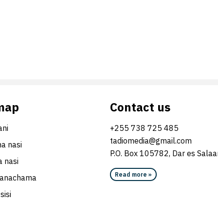
map
Contact us
ni
+255 738 725 485
tadiomedia@gmail.com
na nasi
P.O. Box 105782, Dar es Sala
 nasi
Read more »
wanachama
sisi