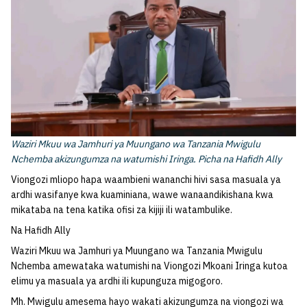
Waziri Mkuu wa Jamhuri ya Muungano wa Tanzania Mwigulu
Nchemba akizungumza na watumishi Iringa. Picha na Hafidh Ally
Viongozi mliopo hapa waambieni wananchi hivi sasa masuala ya
ardhi wasifanye kwa kuaminiana, wawe wanaandikishana kwa
mikataba na tena katika ofisi za kijiji ili watambulike.
Na Hafidh Ally
Waziri Mkuu wa Jamhuri ya Muungano wa Tanzania Mwigulu
Nchemba amewataka watumishi na Viongozi Mkoani Iringa kutoa
elimu ya masuala ya ardhi ili kupunguza migogoro.
Mh. Mwigulu amesema hayo wakati akizungumza na viongozi wa