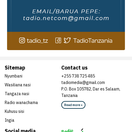
Sitemap
Contact us
Nyumbani
+255 738 725 485
tadiomedia@gmail.com
Wasiliana nasi
P.O. Box 105782, Dar es Salaam,
Tangaza nasi
Tanzania
Radio wanachama
Read more »
Kuhusu sisi
Ingia
Social media