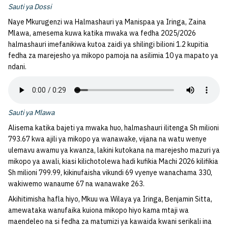
Sauti ya Dossi
Naye Mkurugenzi wa Halmashauri ya Manispaa ya Iringa, Zaina
Mlawa, amesema kuwa katika mwaka wa fedha 2025/2026
halmashauri imefanikiwa kutoa zaidi ya shilingi bilioni 1.2 kupitia
fedha za marejesho ya mikopo pamoja na asilimia 10 ya mapato ya
ndani.
Sauti ya Mlawa
Alisema katika bajeti ya mwaka huo, halmashauri ilitenga Sh milioni
793.67 kwa ajili ya mikopo ya wanawake, vijana na watu wenye
ulemavu awamu ya kwanza, lakini kutokana na marejesho mazuri ya
mikopo ya awali, kiasi kilichotolewa hadi kufikia Machi 2026 kilifikia
Sh milioni 799.99, kikinufaisha vikundi 69 vyenye wanachama 330,
wakiwemo wanaume 67 na wanawake 263.
Akihitimisha hafla hiyo, Mkuu wa Wilaya ya Iringa, Benjamin Sitta,
amewataka wanufaika kuiona mikopo hiyo kama mtaji wa
maendeleo na si fedha za matumizi ya kawaida kwani serikali ina