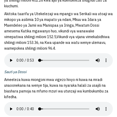
ya shilingi milioni 402.26 kwa ajili ya kuendeleza shughuli zao za
kiuchumi.
Akitoka taarifa ya Utekelezaji wa mpango wa Serikali wa utoaji wa
mikopo ya asilimia 10 ya mapato ya ndani, Mkuu wa Idara ya
Maendeleo ya Jamii wa Manispaa ya Iringa, Mwatum Dossi
amesema Katika mgawanyo huo, vikundi vya wanawake
vimepatiwa shilingi milioni 152.5,Vikundi vya vijana vimekabidhiwa
shilingi milioni 153.36, na Kwa upande wa watu wenye ulemavu,
wamepokea shilingi milioni 96.4.
Sauti ya Dossi
Ameeleza kuwa miongoni mwa vigezo hivyo ni kuwa na mradi
unaoonekana na wenye tija, kuwa na nyaraka halali za usajili na
biashara pamoja na mfumo mzuri wa utunzaji wa kumbukumbu za
kifedha.