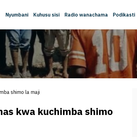
Nyumbani
Kuhusu sisi
Radio wanachama
Podikasti
himba shimo la maji
stmas kwa kuchimba shimo