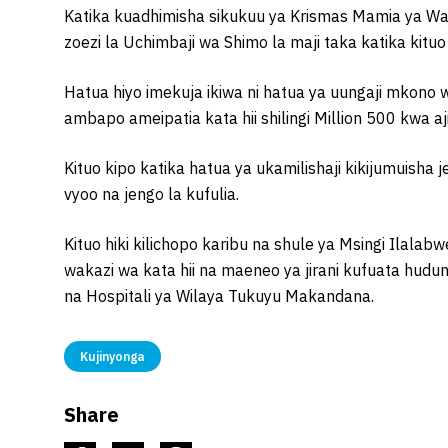
Katika kuadhimisha sikukuu ya Krismas Mamia ya Wak
zoezi la Uchimbaji wa Shimo la maji taka katika kituo
Hatua hiyo imekuja ikiwa ni hatua ya uungaji mkono
ambapo ameipatia kata hii shilingi Million 500 kwa aji
Kituo kipo katika hatua ya ukamilishaji kikijumuish
vyoo na jengo la kufulia.
Kituo hiki kilichopo karibu na shule ya Msingi Ilala
wakazi wa kata hii na maeneo ya jirani kufuata hudu
na Hospitali ya Wilaya Tukuyu Makandana.
Kujinyonga
Share