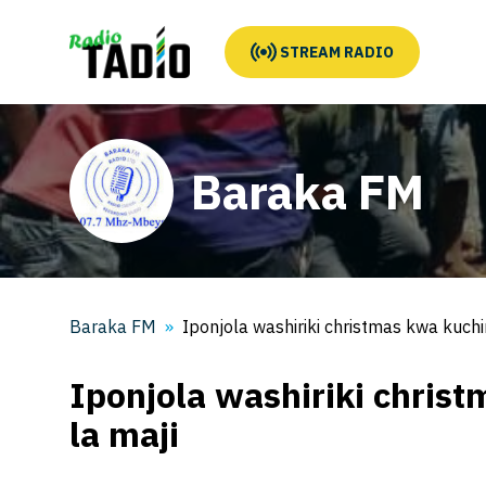
STREAM RADIO
Baraka FM
Baraka FM
Iponjola washiriki christmas kwa kuc
Iponjola washiriki chri
la maji