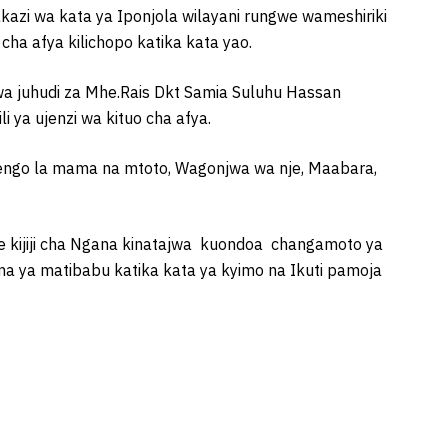
azi wa kata ya Iponjola wilayani rungwe wameshiriki
 cha afya kilichopo katika kata yao.
 wa juhudi za Mhe.Rais Dkt Samia Suluhu Hassan
li ya ujenzi wa kituo cha afya.
a jengo la mama na mtoto, Wagonjwa wa nje, Maabara,
bwe kijiji cha Ngana kinatajwa kuondoa changamoto ya
ma ya matibabu katika kata ya kyimo na Ikuti pamoja