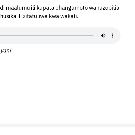
di maalumu ili kupata changamoto wanazopitia
usika ili zitatuliwe kwa wakati.
yani