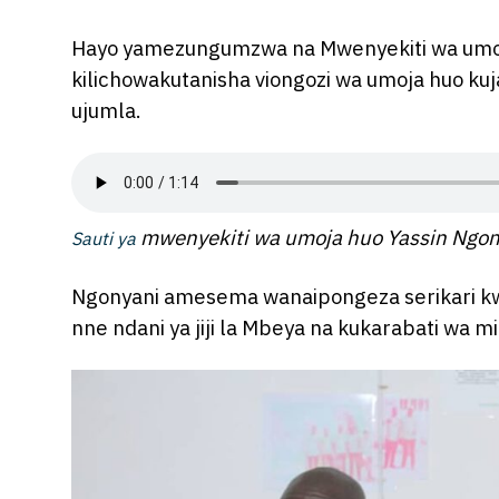
Hayo yamezungumzwa na Mwenyekiti wa umoja
kilichowakutanisha viongozi wa umoja huo ku
ujumla.
mwenyekiti wa umoja huo Yassin Ngon
Sauti ya
Ngonyani amesema wanaipongeza serikari kwa 
nne ndani ya jiji la Mbeya na kukarabati wa m