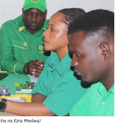
cha na Ezra Mwilwa)