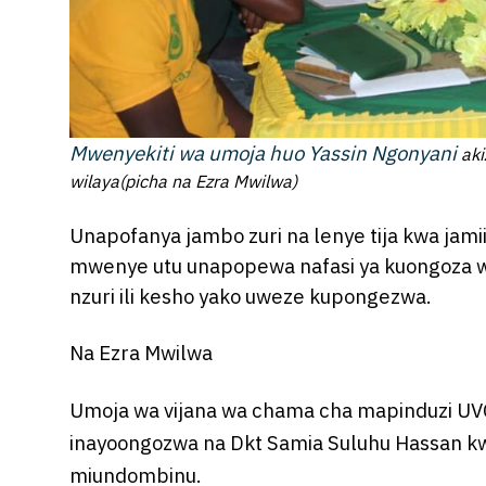
Mwenyekiti wa umoja huo Yassin Ngonyani
aki
wilaya(picha na Ezra Mwilwa)
Unapofanya jambo zuri na lenye tija kwa jam
mwenye utu unapopewa nafasi ya kuongoza wa
nzuri ili kesho yako uweze kupongezwa.
Na Ezra Mwilwa
Umoja wa vijana wa chama cha mapinduzi U
inayoongozwa na Dkt Samia Suluhu Hassan k
miundombinu.