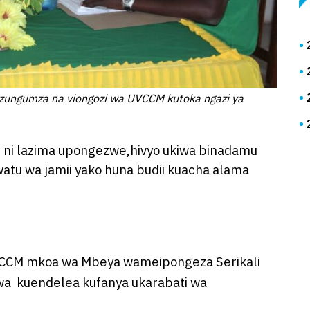
zungumza na viongozi wa UVCCM kutoka ngazi ya
ii ni lazima upongezwe,hivyo ukiwa binadamu
tu wa jamii yako huna budii kuacha alama
VCCM mkoa wa Mbeya wameipongeza Serikali
wa kuendelea kufanya ukarabati wa