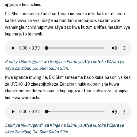
ugonjwa huo nchini.
Dk. Slim amesema Zanzibar tayari imeweka mikakati madhubuti
katika viwanja vya ndege na bandarini ambapo wasafiri wote
wanaingia nchini hupimwa afya zao kwa kutumia vifaa maalum vya
kupima joto la mwili.
Sauti ya Mkurugenzi wa Kinga na Elimu ya Afya kutoka Wizara ya
Afya Zanzibar, Dk. Slim Salim Slim.
Kwa upande mwingine, Dk. Slim amesema bado kuna baadhi ya kesi
za UVIKO-19 zinazojitokeza Zanzibar, huku akibainisha kuwa
chanjo zimeendelea kusaidia kupunguza athari kubwa za ugonjwa
huo kwa wananchi.
Sauti ya Mkurugenzi wa Kinga na Elimu ya Afya kutoka Wizara ya
Afya Zanzibar, Dk. Slim Salim Slim.