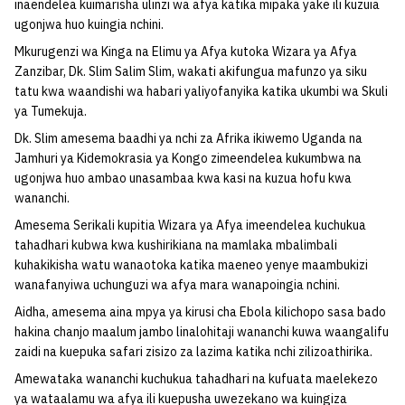
inaendelea kuimarisha ulinzi wa afya katika mipaka yake ili kuzuia
ugonjwa huo kuingia nchini.
Mkurugenzi wa Kinga na Elimu ya Afya kutoka Wizara ya Afya
Zanzibar, Dk. Slim Salim Slim, wakati akifungua mafunzo ya siku
tatu kwa waandishi wa habari yaliyofanyika katika ukumbi wa Skuli
ya Tumekuja.
Dk. Slim amesema baadhi ya nchi za Afrika ikiwemo Uganda na
Jamhuri ya Kidemokrasia ya Kongo zimeendelea kukumbwa na
ugonjwa huo ambao unasambaa kwa kasi na kuzua hofu kwa
wananchi.
Amesema Serikali kupitia Wizara ya Afya imeendelea kuchukua
tahadhari kubwa kwa kushirikiana na mamlaka mbalimbali
kuhakikisha watu wanaotoka katika maeneo yenye maambukizi
wanafanyiwa uchunguzi wa afya mara wanapoingia nchini.
Aidha, amesema aina mpya ya kirusi cha Ebola kilichopo sasa bado
hakina chanjo maalum jambo linalohitaji wananchi kuwa waangalifu
zaidi na kuepuka safari zisizo za lazima katika nchi zilizoathirika.
Amewataka wananchi kuchukua tahadhari na kufuata maelekezo
ya wataalamu wa afya ili kuepusha uwezekano wa kuingiza