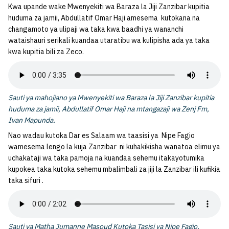
Kwa upande wake Mwenyekiti wa Baraza la Jiji Zanzibar kupitia
huduma za jamii, Abdullatif Omar Haji amesema kutokana na
changamoto ya ulipaji wa taka kwa baadhi ya wananchi
wataishauri serikali kuandaa utaratibu wa kulipisha ada ya taka
kwa kupitia bili za Zeco.
Sauti ya mahojiano ya Mwenyekiti wa Baraza la Jiji Zanzibar kupitia
huduma za jamii, Abdullatif Omar Haji na mtangazaji wa Zenj Fm,
Ivan Mapunda.
Nao wadau kutoka Dar es Salaam wa taasisi ya Nipe Fagio
wamesema lengo la kuja Zanzibar ni kuhakikisha wanatoa elimu ya
uchakataji wa taka pamoja na kuandaa sehemu itakayotumika
kupokea taka kutoka sehemu mbalimbali za jiji la Zanzibar ili kufikia
taka sifuri .
Sauti ya Matha Jumanne Masoud Kutoka Tasisi ya Nipe Fagio.