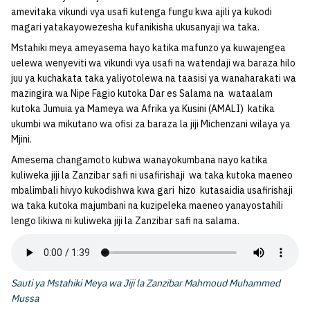
amevitaka vikundi vya usafi kutenga fungu kwa ajili ya kukodi
magari yatakayowezesha kufanikisha ukusanyaji wa taka.
Mstahiki meya ameyasema hayo katika mafunzo ya kuwajengea
uelewa wenyeviti wa vikundi vya usafi na watendaji wa baraza hilo
juu ya kuchakata taka yaliyotolewa na taasisi ya wanaharakati wa
mazingira wa Nipe Fagio kutoka Dar es Salama na wataalam
kutoka Jumuia ya Mameya wa Afrika ya Kusini (AMALI) katika
ukumbi wa mikutano wa ofisi za baraza la jiji Michenzani wilaya ya
Mjini.
Amesema changamoto kubwa wanayokumbana nayo katika
kuliweka jiji la Zanzibar safi ni usafirishaji wa taka kutoka maeneo
mbalimbali hivyo kukodishwa kwa gari hizo kutasaidia usafirishaji
wa taka kutoka majumbani na kuzipeleka maeneo yanayostahili
lengo likiwa ni kuliweka jiji la Zanzibar safi na salama.
Sauti ya Mstahiki Meya wa Jiji la Zanzibar Mahmoud Muhammed
Mussa