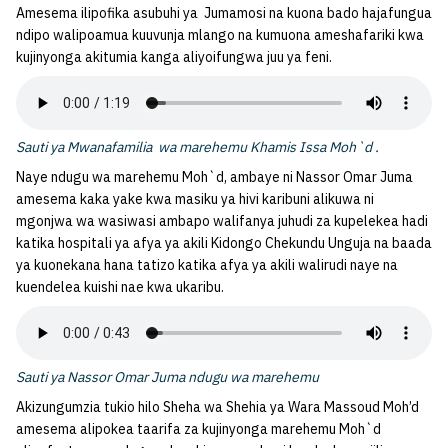
Amesema ilipofika asubuhi ya Jumamosi na kuona bado hajafungua
ndipo walipoamua kuuvunja mlango na kumuona ameshafariki kwa
kujinyonga akitumia kanga aliyoifungwa juu ya feni.
Sauti ya Mwanafamilia wa marehemu Khamis Issa Moh`d .
Naye ndugu wa marehemu Moh`d, ambaye ni Nassor Omar Juma
amesema kaka yake kwa masiku ya hivi karibuni alikuwa ni
mgonjwa wa wasiwasi ambapo walifanya juhudi za kupelekea hadi
katika hospitali ya afya ya akili Kidongo Chekundu Unguja na baada
ya kuonekana hana tatizo katika afya ya akili walirudi naye na
kuendelea kuishi nae kwa ukaribu.
Sauti ya Nassor Omar Juma ndugu wa marehemu
Akizungumzia tukio hilo Sheha wa Shehia ya Wara Massoud Moh’d
amesema alipokea taarifa za kujinyonga marehemu Moh`d