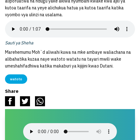
alipofuatwa na ndugu yake akiwa nyumbani kwake kwa ajili ya
kutoa taarifa na yeye alichukua hatua ya kutoa taarifa katika
vyombo vya ulinzi na usalama.
Sauti ya Sheha
Marehemumu Moh`d aliwahi kuwa na mke ambaye waliachana na
alibahatika kuzaa naye watoto watatu na tayari mwili wake
umeshahifadhiwa katika makaburi ya kijijini kwao Dutani.
watoto
Share