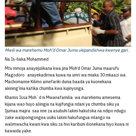
Mwili wa marehemu Moh’d Omar Juma ukipandishwa kwenye gari.
Na Is-haka Mohammed
Mtu mmoja anayejulikana kwa jina Moh’d Omar Juma maarufu
Magodoro anayekadiriwa kuwa na umri wa miaka 30 mkaazi wa
Machomanne Kilimo amefariki dunia baada ya kuonekana
akining’inia katika chumba kwa kujinyonga.
Khamis Issa Moh`d ni Mwanafamilia wa marehemu amesema
kijana wao huyo aliingia na kujifungia ndani ya chumba siku ya
Ijumaa majira saa nne za asubuhi lakini hakutoka na ndipo ndugu
zake walipomgongea usiku lakini hakufungua mlango na
walimwacha kwani kwa siku za hivi karibuni ilionekana hiyo kuwa ni
kawaida yake.