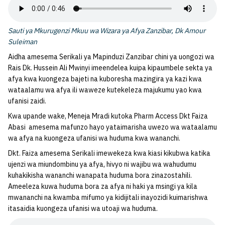
Sauti ya Mkurugenzi Mkuu wa Wizara ya Afya Zanzibar, Dk Amour
Suleiman
Aidha amesema Serikali ya Mapinduzi Zanzibar chini ya uongozi wa
Rais Dk. Hussein Ali Mwinyi imeendelea kuipa kipaumbele sekta ya
afya kwa kuongeza bajeti na kuboresha mazingira ya kazi kwa
wataalamu wa afya ili waweze kutekeleza majukumu yao kwa
ufanisi zaidi.
Kwa upande wake, Meneja Mradi kutoka Pharm Access Dkt Faiza
Abasi amesema mafunzo hayo yataimarisha uwezo wa wataalamu
wa afya na kuongeza ufanisi wa huduma kwa wananchi.
Dkt. Faiza amesema Serikali imewekeza kwa kiasi kikubwa katika
ujenzi wa miundombinu ya afya, hivyo ni wajibu wa wahudumu
kuhakikisha wananchi wanapata huduma bora zinazostahili.
Ameeleza kuwa huduma bora za afya ni haki ya msingi ya kila
mwananchi na kwamba mifumo ya kidijitali inayozidi kuimarishwa
itasaidia kuongeza ufanisi wa utoaji wa huduma.