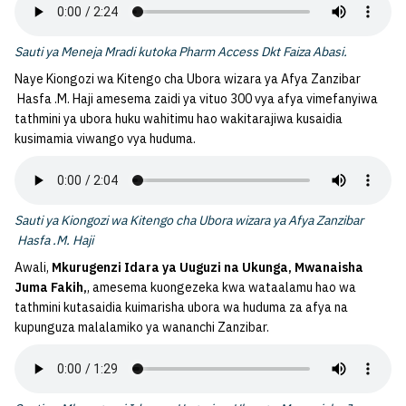
Sauti ya Meneja Mradi kutoka Pharm Access Dkt Faiza Abasi.
Naye Kiongozi wa Kitengo cha Ubora wizara ya Afya Zanzibar
Hasfa .M. Haji amesema zaidi ya vituo 300 vya afya vimefanyiwa
tathmini ya ubora huku wahitimu hao wakitarajiwa kusaidia
kusimamia viwango vya huduma.
Sauti ya Kiongozi wa Kitengo cha Ubora wizara ya Afya Zanzibar
Hasfa .M. Haji
Awali,
Mkurugenzi Idara ya Uuguzi na Ukunga, Mwanaisha
Juma Fakih
,
, amesema kuongezeka kwa wataalamu hao wa
tathmini kutasaidia kuimarisha ubora wa huduma za afya na
kupunguza malalamiko ya wananchi Zanzibar.