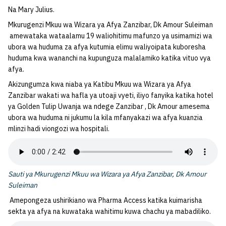
Na Mary Julius.
Mkurugenzi Mkuu wa Wizara ya Afya Zanzibar, Dk Amour Suleiman
amewataka wataalamu 19 waliohitimu mafunzo ya usimamizi wa
ubora wa huduma za afya kutumia elimu waliyoipata kuboresha
huduma kwa wananchi na kupunguza malalamiko katika vituo vya
afya.
Akizungumza kwa niaba ya Katibu Mkuu wa Wizara ya Afya
Zanzibar wakati wa hafla ya utoaji vyeti, iliyo fanyika katika hotel
ya Golden Tulip Uwanja wa ndege Zanzibar , Dk Amour amesema
ubora wa huduma ni jukumu la kila mfanyakazi wa afya kuanzia
mlinzi hadi viongozi wa hospitali.
Sauti ya Mkurugenzi Mkuu wa Wizara ya Afya Zanzibar, Dk Amour
Suleiman
Amepongeza ushirikiano wa Pharma Access katika kuimarisha
sekta ya afya na kuwataka wahitimu kuwa chachu ya mabadiliko.