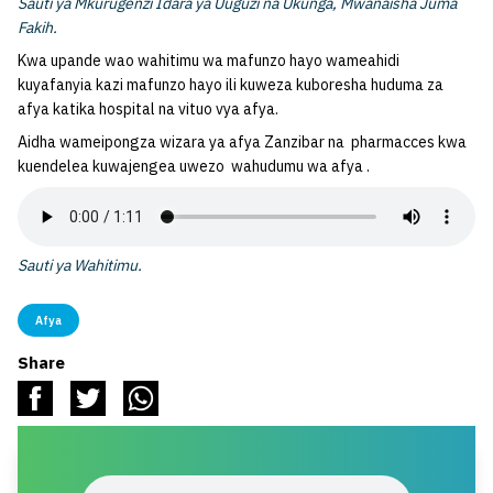
Sauti ya Mkurugenzi Idara ya Uuguzi na Ukunga, Mwanaisha Juma
Fakih.
Kwa upande wao wahitimu wa mafunzo hayo wameahidi
kuyafanyia kazi mafunzo hayo ili kuweza kuboresha huduma za
afya katika hospital na vituo vya afya.
Aidha wameipongza wizara ya afya Zanzibar na pharmacces kwa
kuendelea kuwajengea uwezo wahudumu wa afya .
Sauti ya Wahitimu.
Afya
Share