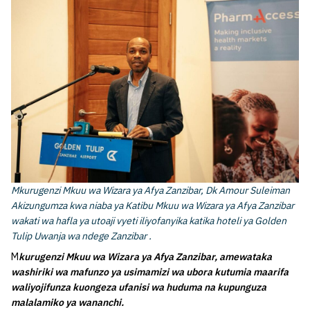
Mkurugenzi Mkuu wa Wizara ya Afya Zanzibar, Dk Amour Suleiman
Akizungumza kwa niaba ya Katibu Mkuu wa Wizara ya Afya Zanzibar
wakati wa hafla ya utoaji vyeti iliyofanyika katika hoteli ya Golden
Tulip Uwanja wa ndege Zanzibar .
M
kurugenzi Mkuu wa Wizara ya Afya Zanzibar, amewataka
washiriki wa mafunzo ya usimamizi wa ubora kutumia maarifa
waliyojifunza kuongeza ufanisi wa huduma na kupunguza
malalamiko ya wananchi.