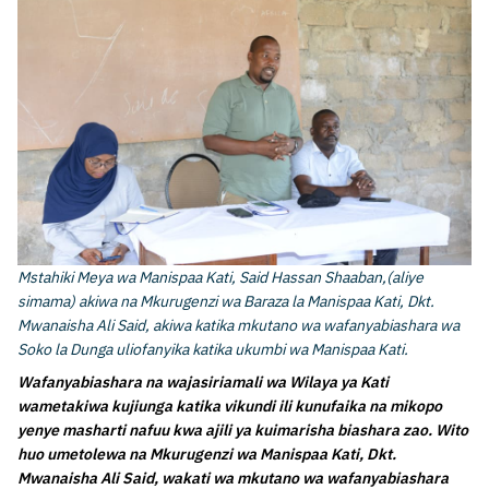
Mstahiki Meya wa Manispaa Kati, Said Hassan Shaaban,(aliye
simama) akiwa na Mkurugenzi wa Baraza la Manispaa Kati, Dkt.
Mwanaisha Ali Said, akiwa katika mkutano wa wafanyabiashara wa
Soko la Dunga uliofanyika katika ukumbi wa Manispaa Kati.
Wafanyabiashara na wajasiriamali wa Wilaya ya Kati
wametakiwa kujiunga katika vikundi ili kunufaika na mikopo
yenye masharti nafuu kwa ajili ya kuimarisha biashara zao. Wito
huo umetolewa na Mkurugenzi wa Manispaa Kati, Dkt.
Mwanaisha Ali Said, wakati wa mkutano wa wafanyabiashara