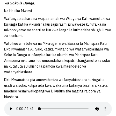
wa Soko la Dunga.
Na Hakika Mwinyi.
Wafanyabiashara na wajasiriamali wa Wilaya ya Kati wametakiwa
kujiunga katika vikundi na kujisajili rasmi ili waweze kunufaika na
mikopo yenye masharti nafuu kwa lengo la kuimarisha shughuli zao
za kiuchumi.
Wito huo umetolewa na Mkurugenzi wa Baraza la Manispaa Kati,
Dkt. Mwanaisha Ali Said, katika mkutano wa wafanyabiashara wa
Soko la Dunga uliofanyika katika ukumbi wa Manispaa Kati.
Amesema mkutano huo umeandaliwa kujadili changamoto za soko
na kutafuta suluhisho la pamoja kwa maendeleo ya
wafanyabiashara.
Dkt. Mwanaisha pia amewahimiza wafanyabiashara kuzingatia
usafi wa soko, kulipa ada kwa wakati na kufanya biashara katika
maeneo rasmi waliopangiwa ili kudumisha mazingira bora ya
biashara.