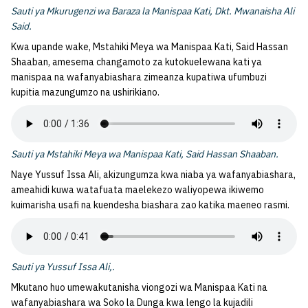
Sauti ya Mkurugenzi wa Baraza la Manispaa Kati, Dkt. Mwanaisha Ali
Said.
Kwa upande wake, Mstahiki Meya wa Manispaa Kati, Said Hassan
Shaaban, amesema changamoto za kutokuelewana kati ya
manispaa na wafanyabiashara zimeanza kupatiwa ufumbuzi
kupitia mazungumzo na ushirikiano.
Sauti ya Mstahiki Meya wa Manispaa Kati, Said Hassan Shaaban.
Naye Yussuf Issa Ali, akizungumza kwa niaba ya wafanyabiashara,
ameahidi kuwa watafuata maelekezo waliyopewa ikiwemo
kuimarisha usafi na kuendesha biashara zao katika maeneo rasmi.
Sauti ya Yussuf Issa Ali,.
Mkutano huo umewakutanisha viongozi wa Manispaa Kati na
wafanyabiashara wa Soko la Dunga kwa lengo la kujadili