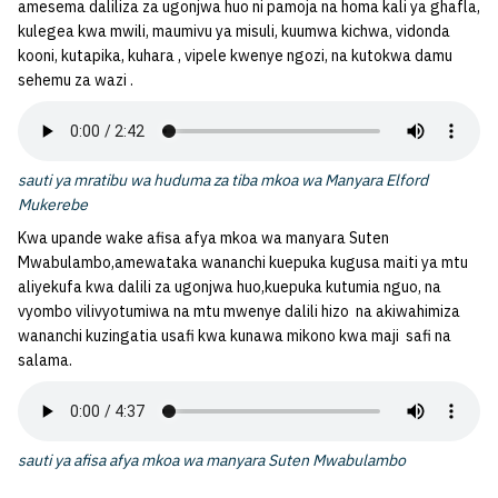
amesema daliliza za ugonjwa huo ni pamoja na homa kali ya ghafla,
kulegea kwa mwili, maumivu ya misuli, kuumwa kichwa, vidonda
kooni, kutapika, kuhara , vipele kwenye ngozi, na kutokwa damu
sehemu za wazi .
sauti ya mratibu wa huduma za tiba mkoa wa Manyara Elford
Mukerebe
Kwa upande wake afisa afya mkoa wa manyara Suten
Mwabulambo,amewataka wananchi kuepuka kugusa maiti ya mtu
aliyekufa kwa dalili za ugonjwa huo,kuepuka kutumia nguo, na
vyombo vilivyotumiwa na mtu mwenye dalili hizo na akiwahimiza
wananchi kuzingatia usafi kwa kunawa mikono kwa maji safi na
salama.
sauti ya afisa afya mkoa wa manyara Suten Mwabulambo