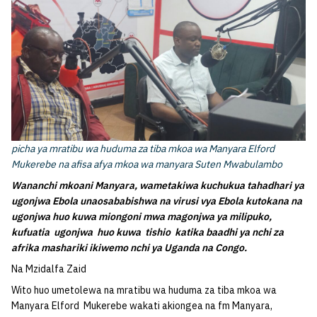
picha ya mratibu wa huduma za tiba mkoa wa Manyara Elford
Mukerebe na afisa afya mkoa wa manyara Suten Mwabulambo
Wananchi mkoani Manyara, wametakiwa kuchukua tahadhari ya
ugonjwa Ebola unaosababishwa na virusi vya Ebola kutokana na
ugonjwa huo kuwa miongoni mwa magonjwa ya milipuko,
kufuatia ugonjwa huo kuwa tishio katika baadhi ya nchi za
afrika mashariki ikiwemo nchi ya Uganda na Congo.
Na Mzidalfa Zaid
Wito huo umetolewa na mratibu wa huduma za tiba mkoa wa
Manyara Elford Mukerebe wakati akiongea na fm Manyara,